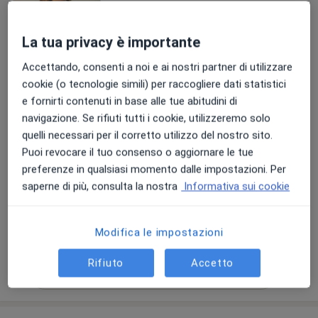
La tua privacy è importante
Accettando, consenti a noi e ai nostri partner di utilizzare
Dott.ssa Giulia Izzo
cookie (o tecnologie simili) per raccogliere dati statistici
·
Altro
e fornirti contenuti in base alle tue abitudini di
Endocrinologa, Androloga
200 recensioni
navigazione. Se rifiuti tutti i cookie, utilizzeremo solo
quelli necessari per il corretto utilizzo del nostro sito.
Indirizzo 1
Indirizzo 2
Online
Puoi revocare il tuo consenso o aggiornare le tue
preferenze in qualsiasi momento dalle impostazioni. Per
saperne di più, consulta la nostra
Informativa sui cookie
Via Zammarelli 12, Salerno
•
Mappa
Visita andrologica
Prezzo non disponibile
Modifica le impostazioni
Questo dottore non ha ancora attivato le prenotazioni online presso questo indirizzo.
Rifiuto
Accetto
Chiedi di attivare le prenotazioni online