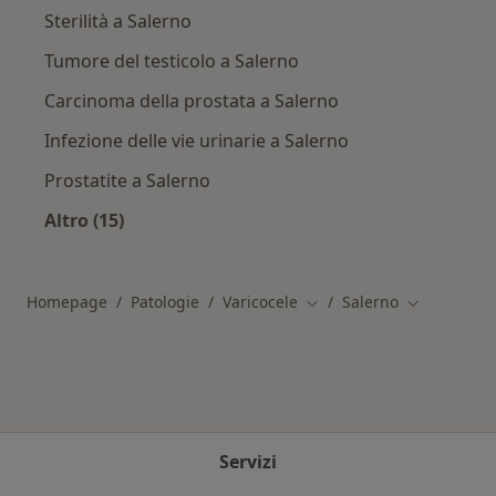
Sterilità a Salerno
Tumore del testicolo a Salerno
Carcinoma della prostata a Salerno
Infezione delle vie urinarie a Salerno
Prostatite a Salerno
Altro (15)
Altro nella categoria: Patologie correlate a Sal
Homepage
Patologie
Varicocele
Salerno
Cambia città
Cambia citt
Servizi