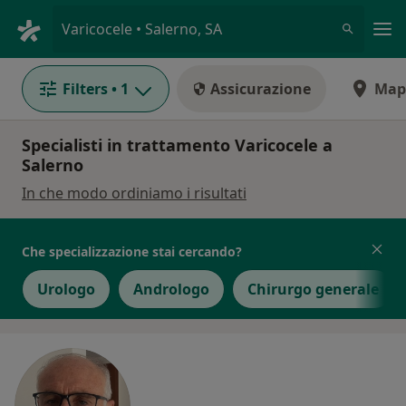
Men
Varicocele • Salerno, SA
Filters
• 1
Assicurazione
Map
Specialisti in trattamento Varicocele a
Salerno
In che modo ordiniamo i risultati
Che specializzazione stai cercando?
Urologo
Andrologo
Chirurgo generale