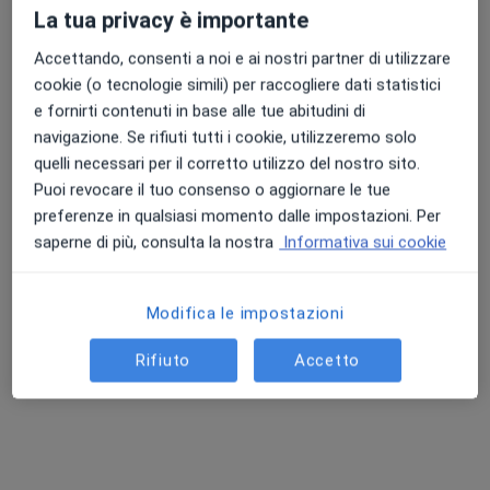
Salerno, SA, in aree vicine alla tua ricerca.
La tua privacy è importante
Accettando, consenti a noi e ai nostri partner di utilizzare
cookie (o tecnologie simili) per raccogliere dati statistici
e fornirti contenuti in base alle tue abitudini di
navigazione. Se rifiuti tutti i cookie, utilizzeremo solo
quelli necessari per il corretto utilizzo del nostro sito.
Puoi revocare il tuo consenso o aggiornare le tue
preferenze in qualsiasi momento dalle impostazioni. Per
Pagamenti online
saperne di più, consulta la nostra
Informativa sui cookie
Dott. Ennio Scotto di Carlo
·
Altro
Chirurgo, Proctologo, Gastroenterologo
Modifica le impostazioni
123 recensioni
Rifiuto
Accetto
Indirizzo
Online
Via Johann Strauss 36, Battipaglia
•
Mappa
Centro Diagnostico Battipagliese srl