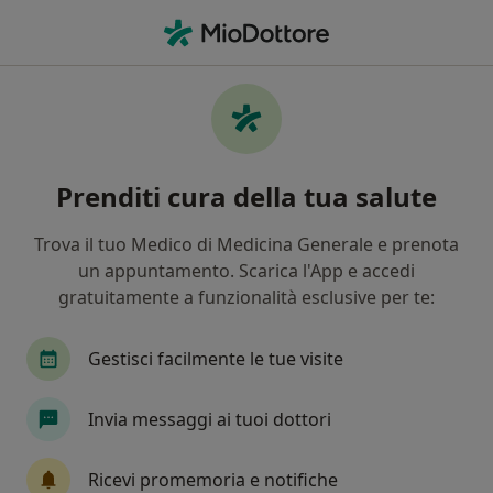
Men
Chirurgo • Salerno, SA
Filters
Assicurazione
Mappa
Chirurghi a Salerno. Prenota online la tua
Prenditi cura della tua salute
visita
In che modo ordiniamo i risultati
Trova il tuo Medico di Medicina Generale e prenota
un appuntamento. Scarica l'App e accedi
gratuitamente a funzionalità esclusive per te:
Gestisci facilmente le tue visite
Invia messaggi ai tuoi dottori
Eumed S.R.L.S.
Ricevi promemoria e notifiche
Studio Medico