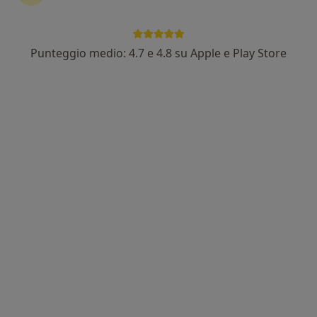
Punteggio medio: 4.7 e 4.8 su Apple e Play Store
Dr. Antonio Pistone
·
Altro
Urologo, Andrologo, Chirurgo
293 recensioni
km 45, v. Variante, Mariglianella
•
Mappa
Alma Center Medicina Polispecialistica
Biopsia prostatica
700 €
Questo dottore non ha ancora attivato le prenotazioni online presso questo indirizzo.
Chiedi di attivare le prenotazioni online