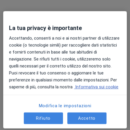
Dott. Vincenzo Carrella
La tua privacy è importante
·
Altro
Urologo
211 recensioni
Accettando, consenti a noi e ai nostri partner di utilizzare
cookie (o tecnologie simili) per raccogliere dati statistici
Indirizzo
Online
e fornirti contenuti in base alle tue abitudini di
navigazione. Se rifiuti tutti i cookie, utilizzeremo solo
quelli necessari per il corretto utilizzo del nostro sito.
Via Provinciale, 74, Camposano
•
Mappa
Puoi revocare il tuo consenso o aggiornare le tue
The Nurse Poliambulatorio
preferenze in qualsiasi momento dalle impostazioni. Per
Visita urologica
120 €
saperne di più, consulta la nostra
Informativa sui cookie
Questo dottore non ha ancora attivato le prenotazioni online presso questo indirizzo.
Chiedi di attivare le prenotazioni online
Modifica le impostazioni
Rifiuto
Accetto