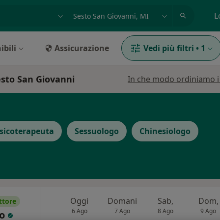
azione, medico, struttura
es: Roma
L
ibili
Assicurazione
Vedi più filtri
•
1
esto San Giovanni
In che modo ordiniamo i r
sicoterapeuta
Sessuologo
Chinesiologo
Oggi
Domani
Sab,
Dom,
ttore
6 Ago
7 Ago
8 Ago
9 Ago
bo