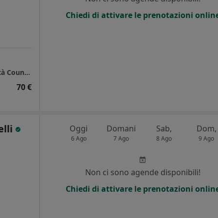
Chiedi di attivare le prenotazioni onlin
La Voce del Corpo - Logopedia Psicomotricità Counseling Psicoterapia
70 €
lli
Oggi
Domani
Sab,
Dom,
6 Ago
7 Ago
8 Ago
9 Ago
Non ci sono agende disponibili!
Chiedi di attivare le prenotazioni onlin