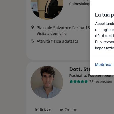
·
Altro
Chinesiologo
La tua 
Accettando,
Piazzale Salvatore Farina 18, Milano
•
M
raccogliere 
Visita a domicilio
rifiuti tutt
Attività fisica adattata
Puoi revoca
impostazion
Modifica 
Dott. Stefano Bo
Psichiatra, Psicoterapeuta
78 recensioni
Indirizzo
Online