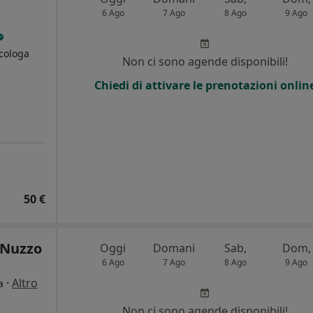
6 Ago
7 Ago
8 Ago
9 Ago
icologa
Non ci sono agende disponibili!
Chiedi di attivare le prenotazioni onlin
50 €
 Nuzzo
Oggi
Domani
Sab,
Dom,
6 Ago
7 Ago
8 Ago
9 Ago
·
Altro
a
Non ci sono agende disponibili!