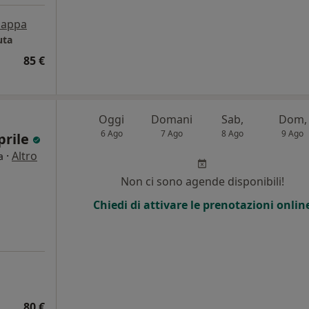
appa
uta
85 €
Oggi
Domani
Sab,
Dom,
6 Ago
7 Ago
8 Ago
9 Ago
prile
·
Altro
a
Non ci sono agende disponibili!
Chiedi di attivare le prenotazioni onlin
80 €