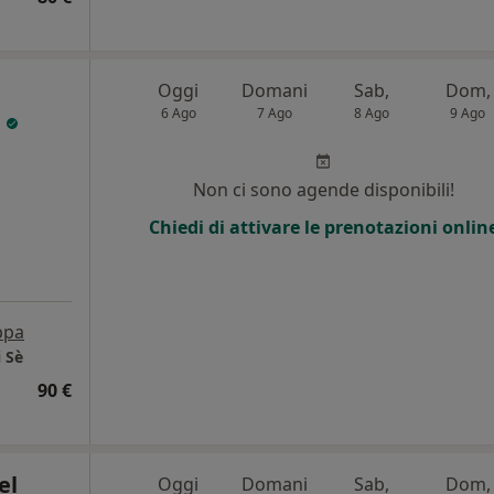
Oggi
Domani
Sab,
Dom,
6 Ago
7 Ago
8 Ago
9 Ago
i
Non ci sono agende disponibili!
Chiedi di attivare le prenotazioni onlin
ppa
i Sè
90 €
el
Oggi
Domani
Sab,
Dom,