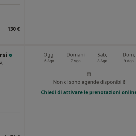
130 €
rsi
Oggi
Domani
Sab,
Dom,
6 Ago
7 Ago
8 Ago
9 Ago
a,
Non ci sono agende disponibili!
Chiedi di attivare le prenotazioni onlin