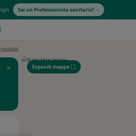
ogin
Sei un Professionista sanitario?
isultati
Espandi mappa
Lun,
Mar,
Mer,
10 Ago
11 Ago
12 Ago