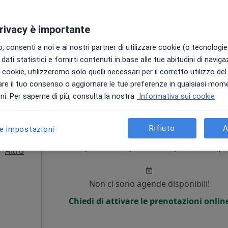
Non ci sono agende disponibili!
privacy è importante
Chiedi di attivare le prenotazioni onlin
 consenti a noi e ai nostri partner di utilizzare cookie (o tecnologie 
appa
dati statistici e fornirti contenuti in base alle tue abitudini di navig
i i cookie, utilizzeremo solo quelli necessari per il corretto utilizzo de
60 €
re il tuo consenso o aggiornare le tue preferenze in qualsiasi mom
i. Per saperne di più, consulta la nostra
Informativa sui cookie
Rifiuto
A
le impostazioni
nora
Oggi
Domani
Sab,
Dom,
6 Ago
7 Ago
8 Ago
9 Ago
·
Altro
Non ci sono agende disponibili!
Chiedi di attivare le prenotazioni onlin