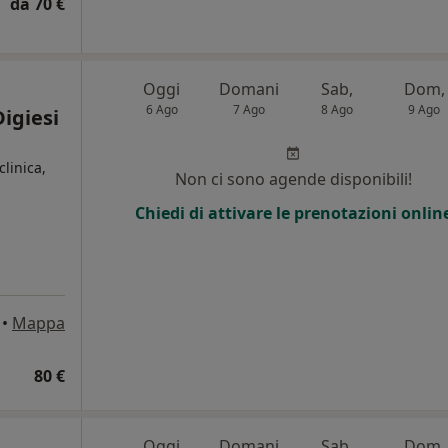
da 70 €
Oggi
Domani
Sab,
Dom,
6 Ago
7 Ago
8 Ago
9 Ago
Digiesi
clinica,
Non ci sono agende disponibili!
Chiedi di attivare le prenotazioni onlin
•
Mappa
80 €
Oggi
Domani
Sab,
Dom,