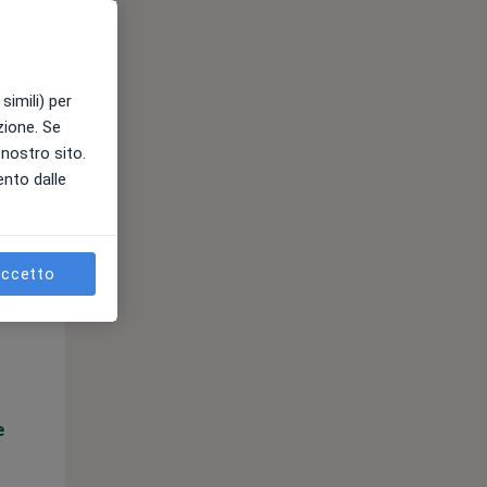
e
simili) per
azione. Se
l nostro sito.
ento dalle
ccetto
Lun,
Mar,
Mer,
10 Ago
11 Ago
12 Ago
e