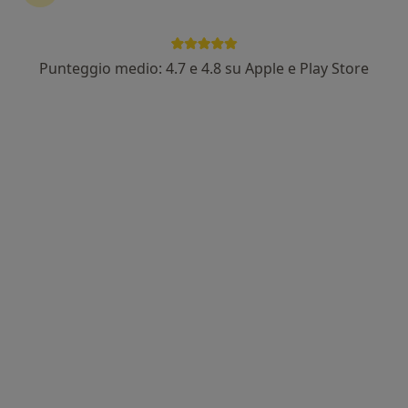
Punteggio medio: 4.7 e 4.8 su Apple e Play Store
Dott.ssa Elena Marchese
Psicoterapeuta, Psicologa clinica
20 recensioni
Indirizzo
Online
Via Palestro 27, Seregno
•
Mappa
Studio Seregno
Colloquio psicologico
da 70 €
Questo dottore non ha ancora attivato le prenotazioni online presso questo indirizzo.
Chiedi di attivare le prenotazioni online