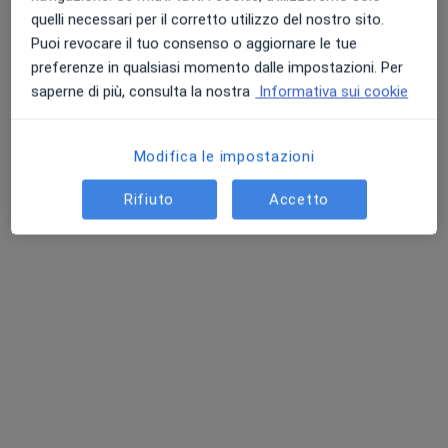
Questo dottore non ha ancora attivato le prenotazioni online presso questo indirizzo.
quelli necessari per il corretto utilizzo del nostro sito.
Puoi revocare il tuo consenso o aggiornare le tue
Chiedi di attivare le prenotazioni online
preferenze in qualsiasi momento dalle impostazioni. Per
saperne di più, consulta la nostra
Informativa sui cookie
Modifica le impostazioni
Rifiuto
Accetto
Dr. Roberto Gorla
·
Altro
Chiropratico, Chinesiologo, Massofisioterapista
330 recensioni
Corso Guglielmo Marconi 1 Bis, Seveso
•
Mappa
T - MOVING, TERAPIA IN MOVIMENTO
Prima visita chiropratica
100 €