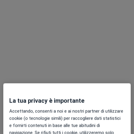
Dott.ssa Greta Calligaro
·
Altro
Psicologa, Sessuologa, Neuropsicologa
23 recensioni
Indirizzo
Online
La tua privacy è importante
Via Giosuè Carducci 81, Lissone
•
Mappa
Accettando, consenti a noi e ai nostri partner di utilizzare
Respiro Salute
cookie (o tecnologie simili) per raccogliere dati statistici
Consulenza psicologica
70 €
e fornirti contenuti in base alle tue abitudini di
navigazione. Se rifiuti tutti i cookie, utilizzeremo solo