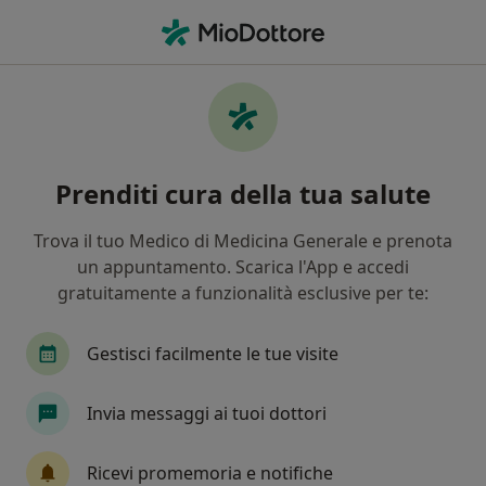
Men
Trauma • Lissone, MB
Filters
• 1
Assicurazione
Map
Specialisti in trattamento Trauma a Lissone
Prenditi cura della tua salute
In che modo ordiniamo i risultati
Trova il tuo Medico di Medicina Generale e prenota
un appuntamento. Scarica l'App e accedi
Che specializzazione stai cercando?
gratuitamente a funzionalità esclusive per te:
Psicologo
Psicologo clinico
Psicoterapeut
Gestisci facilmente le tue visite
Invia messaggi ai tuoi dottori
Ricevi promemoria e notifiche