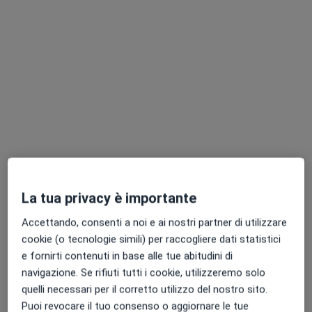
Dott.ssa Maria Luisa Palermo
Medico di medicina generale
21 recensioni
Via Vincenzo Cappelluti 59, Matera
•
Mappa
Studio Medico dott.ssa Maria Luisa Palermo
Visita medica generica in CONVENZIONE
Prezzo non disponibile
Questo dottore non ha ancora attivato le prenotazioni online presso questo indirizzo.
Chiedi di attivare le prenotazioni online
La tua privacy è importante
Accettando, consenti a noi e ai nostri partner di utilizzare
cookie (o tecnologie simili) per raccogliere dati statistici
e fornirti contenuti in base alle tue abitudini di
navigazione. Se rifiuti tutti i cookie, utilizzeremo solo
quelli necessari per il corretto utilizzo del nostro sito.
Puoi revocare il tuo consenso o aggiornare le tue