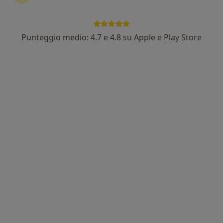
Punteggio medio: 4.7 e 4.8 su Apple e Play Store
Dott.ssa Carmela Di Lucca
·
Altro
Pediatra di libera scelta
Via Montescaglioso, 31, Matera
•
Mappa
Imparola Centro Riabilitativo
Prima visita neurologica
150 €
Questo dottore non ha ancora attivato le prenotazioni online presso questo indirizzo.
Chiedi di attivare le prenotazioni online