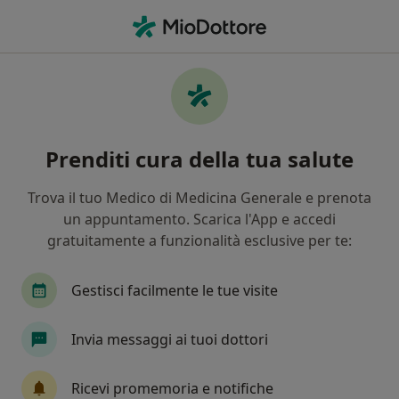
Men
Stipsi • Matera, MT
Filters
• 1
Mappa
Specialisti in trattamento Stipsi a Matera
Prenditi cura della tua salute
In che modo ordiniamo i risultati
Trova il tuo Medico di Medicina Generale e prenota
un appuntamento. Scarica l'App e accedi
Che specializzazione stai cercando?
gratuitamente a funzionalità esclusive per te:
Nutrizionista
Proctologo
Chirurgo genera
Gestisci facilmente le tue visite
Invia messaggi ai tuoi dottori
Ricevi promemoria e notifiche