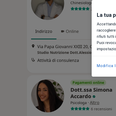
·
Altro
Chinesiologo
21 recensioni
La tua 
Accettando,
raccogliere 
Indirizzo
Online
rifiuti tutt
Puoi revoca
Via Papa Giovanni XXIII 20, Casoria
•
Ma
impostazion
Studio Nutrizione Dott.Alessio Ilardi
Attività di consulenza
Modifica 
Pagamenti online
Dott.ssa Simona
Accardo
·
Altro
Psicologa
6 recensioni