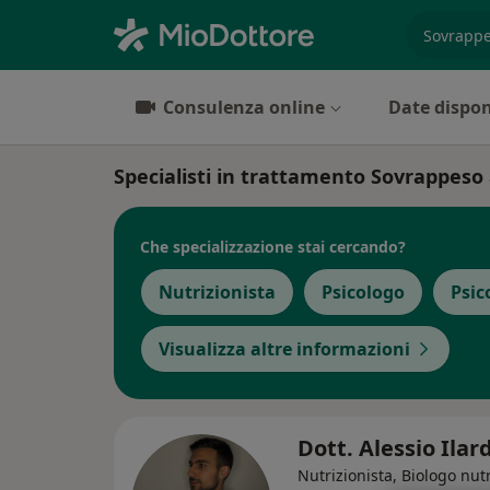
es. prest
Consulenza online
Date dispon
Specialisti in trattamento Sovrappeso
Che specializzazione stai cercando?
Nutrizionista
Psicologo
Psic
Visualizza altre informazioni
Dott. Alessio Ilar
Nutrizionista, Biologo nutr