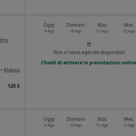
Oggi
Domani
Mar,
Mer,
9 Ago
10 Ago
11 Ago
12 Ago
ltro
Non ci sono agende disponibili!
Chiedi di attivare le prenotazioni onlin
•
Mappa
120 €
Oggi
Domani
Mar,
Mer,
9 Ago
10 Ago
11 Ago
12 Ago