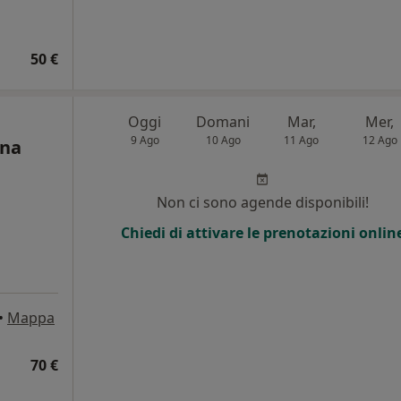
50 €
Oggi
Domani
Mar,
Mer,
9 Ago
10 Ago
11 Ago
12 Ago
ena
Non ci sono agende disponibili!
Chiedi di attivare le prenotazioni onlin
•
Mappa
70 €