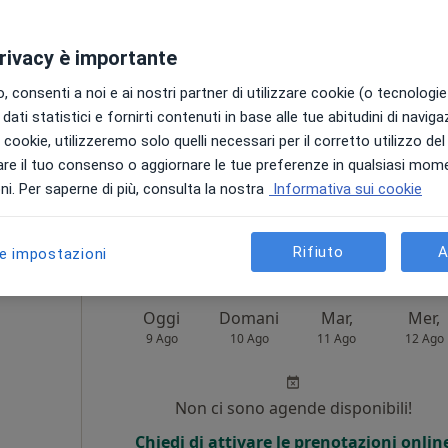
Non ci sono agende disponibili!
privacy è importante
Chiedi di attivare le prenotazioni onlin
 consenti a noi e ai nostri partner di utilizzare cookie (o tecnologie 
dati statistici e fornirti contenuti in base alle tue abitudini di navig
i i cookie, utilizzeremo solo quelli necessari per il corretto utilizzo de
re il tuo consenso o aggiornare le tue preferenze in qualsiasi mom
ppa
i. Per saperne di più, consulta la nostra
Informativa sui cookie
450 €
Rifiuto
A
le impostazioni
Oggi
Domani
Mar,
Mer,
9 Ago
10 Ago
11 Ago
12 Ago
Non ci sono agende disponibili!
Chiedi di attivare le prenotazioni onlin