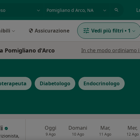
azione, medico, struttura
es: Roma
L
ibili
Assicurazione
Vedi più filtri
•
1
 a Pomigliano d'Arco
In che modo ordiniamo i r
oterapeuta
Diabetologo
Endocrinologo
di
Oggi
Domani
Mar,
Mer,
9 Ago
10 Ago
11 Ago
12 Ago
izionista,