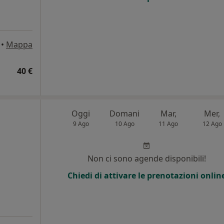
•
Mappa
40 €
Oggi
Domani
Mar,
Mer,
9 Ago
10 Ago
11 Ago
12 Ago
Non ci sono agende disponibili!
Chiedi di attivare le prenotazioni onlin