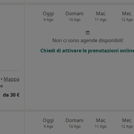
Oggi
Domani
Mar,
Mer,
9 Ago
10 Ago
11 Ago
12 Ago
i
Non ci sono agende disponibili!
Chiedi di attivare le prenotazioni onlin
•
Mappa
so
da 30 €
Oggi
Domani
Mar,
Mer,
9 Ago
10 Ago
11 Ago
12 Ago