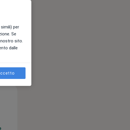
e
simili) per
azione. Se
l nostro sito.
ento dalle
ccetto
Gio,
Ven,
Sab,
13 Ago
14 Ago
15 Ago
e