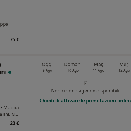
ppa
75 €
a
Oggi
Domani
Mar,
Mer,
ini
9 Ago
10 Ago
11 Ago
12 Ago
Non ci sono agende disponibili!
Chiedi di attivare le prenotazioni onlin
•
Mappa
Ginseng - Dott.ssa Giuseppa Alessandra Vittorini, Nutrizionista
20 €