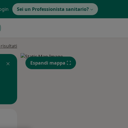
ogin
Sei un Professionista sanitario?
isultati
Espandi mappa
Gio,
Ven,
Sab,
13 Ago
14 Ago
15 Ago