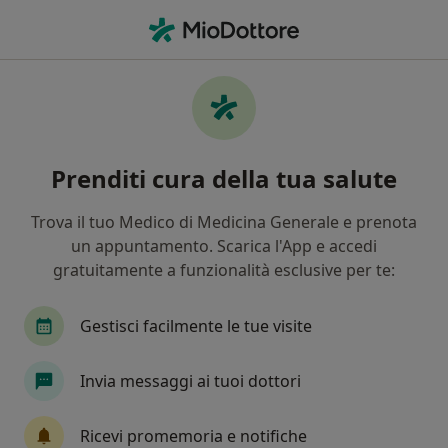
Men
Sconforto • Ancona, AN
Filters
• 1
Mappa
Specialisti in trattamento sconforto a
Prenditi cura della tua salute
Ancona
In che modo ordiniamo i risultati
Trova il tuo Medico di Medicina Generale e prenota
un appuntamento. Scarica l'App e accedi
gratuitamente a funzionalità esclusive per te:
Che specializzazione stai cercando?
Psicologo
Psicoterapeuta
Psicologo clinic
Gestisci facilmente le tue visite
Invia messaggi ai tuoi dottori
Ricevi promemoria e notifiche