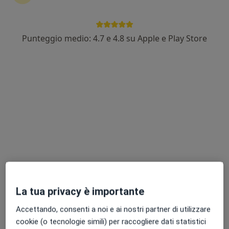
Punteggio medio: 4.7 e 4.8 su Apple e Play Store
Dott. Raffaele Falato
·
Psichiatra, Psicoterapeuta, Medico di medicina generale
Altro
507 recensioni
Indirizzo
Online
Ancona
•
Mappa
Studio Medico Dott. Falato 366 4957475
Prima visita psichiatrica
da 150 €
Questo dottore non ha ancora attivato le prenotazioni online presso questo indirizzo.
La tua privacy è importante
Chiedi di attivare le prenotazioni online
Accettando, consenti a noi e ai nostri partner di utilizzare
cookie (o tecnologie simili) per raccogliere dati statistici