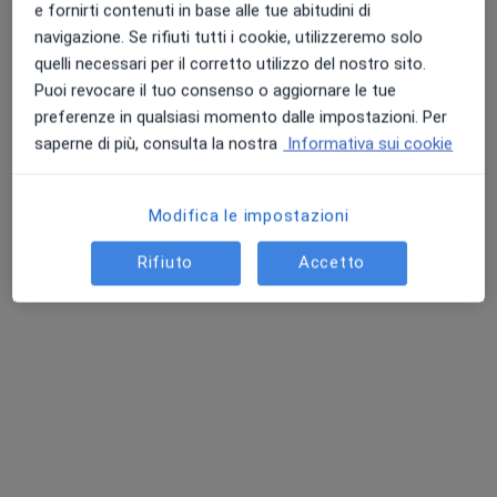
e fornirti contenuti in base alle tue abitudini di
navigazione. Se rifiuti tutti i cookie, utilizzeremo solo
quelli necessari per il corretto utilizzo del nostro sito.
Puoi revocare il tuo consenso o aggiornare le tue
preferenze in qualsiasi momento dalle impostazioni. Per
saperne di più, consulta la nostra
Informativa sui cookie
Dott.ssa Laura Bini
Modifica le impostazioni
·
Altro
Psicoterapeuta, Psicologa, Psicologa clinica
Rifiuto
Accetto
6 recensioni
Indirizzo
Online
Via Marsala n.10, Ancona
•
Mappa
Studio di Psicoterapia, Ancona Via Marsala n.10
Colloquio psicologico
50 €
Questo dottore non ha ancora attivato le prenotazioni online presso questo indirizzo.