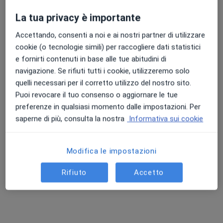
La tua privacy è importante
Accettando, consenti a noi e ai nostri partner di utilizzare
cookie (o tecnologie simili) per raccogliere dati statistici
e fornirti contenuti in base alle tue abitudini di
navigazione. Se rifiuti tutti i cookie, utilizzeremo solo
Dott.ssa Laura Altomonte
quelli necessari per il corretto utilizzo del nostro sito.
·
Altro
Logopedista
Puoi revocare il tuo consenso o aggiornare le tue
26 recensioni
preferenze in qualsiasi momento dalle impostazioni. Per
saperne di più, consulta la nostra
Informativa sui cookie
Indirizzo 1
Indirizzo 2
Online
Modifica le impostazioni
Via Emilia Est 18, Modena
•
Mappa
Studio di Logopedia, Ambulatorio Test SRL Modena
Rifiuto
Accetto
Consulenza online
40 €
Questo dottore non ha ancora attivato le prenotazioni online presso questo indirizzo.
Chiedi di attivare le prenotazioni online