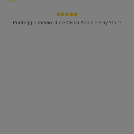
Punteggio medio: 4.7 e 4.8 su Apple e Play Store
Dott.ssa Giulia Borsari
Psicologa, Psicologa clinica
6 recensioni
Viale Lodovico Antonio Muratori 61, Modena
•
Mappa
ALBA CLINIC
Primo colloquio psicologico
50 €
Questo dottore non ha ancora attivato le prenotazioni online presso questo indirizzo.
Chiedi di attivare le prenotazioni online