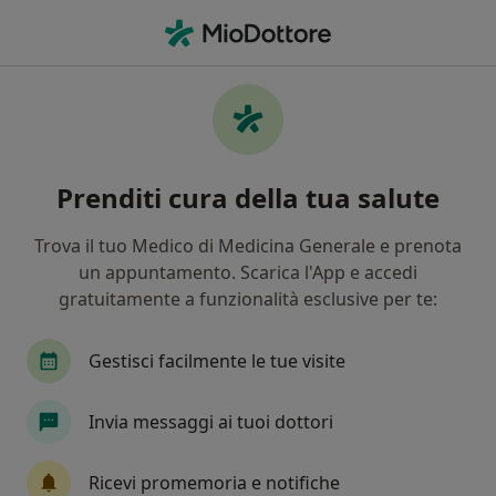
Men
Ritardo Cognitivo • Modena, MO
Filters
• 1
Assicurazione
Map
Specialisti in trattamento Ritardo Cognitivo
Prenditi cura della tua salute
a Modena
In che modo ordiniamo i risultati
Trova il tuo Medico di Medicina Generale e prenota
un appuntamento. Scarica l'App e accedi
gratuitamente a funzionalità esclusive per te:
Che specializzazione stai cercando?
Psicologo
Psicologo clinico
Logopedista
Gestisci facilmente le tue visite
Invia messaggi ai tuoi dottori
Ricevi promemoria e notifiche