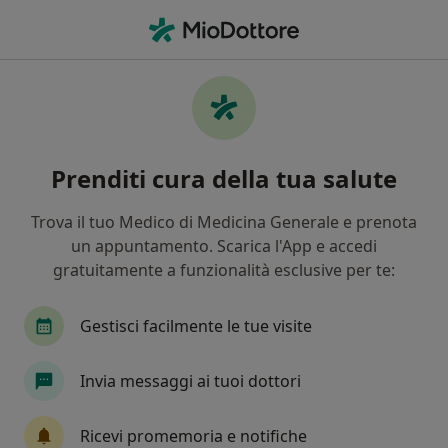
Men
Reflusso Gastroesofageo Esofagite • Cassino, FR
Filters
• 1
Assicurazione
Map
Specialisti in trattamento Reflusso
Prenditi cura della tua salute
gastroesofageo (esofagite) a Cassino
In che modo ordiniamo i risultati
Trova il tuo Medico di Medicina Generale e prenota
un appuntamento. Scarica l'App e accedi
gratuitamente a funzionalità esclusive per te:
Che specializzazione stai cercando?
Nutrizionista
Fisioterapista
Osteopata
Gestisci facilmente le tue visite
Invia messaggi ai tuoi dottori
Ricevi promemoria e notifiche