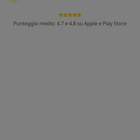
Punteggio medio: 4.7 e 4.8 su Apple e Play Store
Dott.ssa Simona D’Arezzo
Nutrizionista
127 recensioni
Indirizzo
Online
Via del Foro 19, Cassino
•
Mappa
Studio privato
Analisi della composizione corporea
50 €
Questo dottore non ha ancora attivato le prenotazioni online presso questo indirizzo.
Chiedi di attivare le prenotazioni online