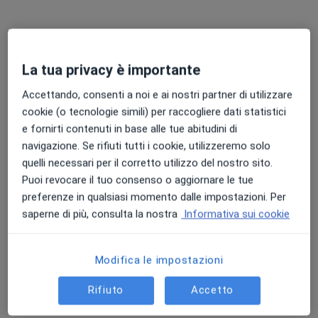
Chiedi di attivare le prenotazioni online
La tua privacy è importante
Accettando, consenti a noi e ai nostri partner di utilizzare
cookie (o tecnologie simili) per raccogliere dati statistici
e fornirti contenuti in base alle tue abitudini di
navigazione. Se rifiuti tutti i cookie, utilizzeremo solo
Dott.ssa Claudia Di Pangrazio
quelli necessari per il corretto utilizzo del nostro sito.
Puoi revocare il tuo consenso o aggiornare le tue
·
Altro
Pediatra, Cardiologa
preferenze in qualsiasi momento dalle impostazioni. Per
71 recensioni
saperne di più, consulta la nostra
Informativa sui cookie
Indirizzo
Online
Modifica le impostazioni
Via D. Cimarosa, 92, Cassino
•
Mappa
Rifiuto
Accetto
Bebé Clinique
Ecocardiocolordoppler
90 €