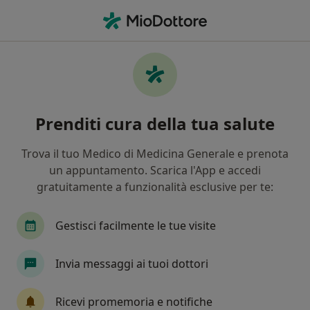
Men
Problemi Di Coppia • Aversa, CE
Filters
• 1
Mappa
Specialisti in trattamento Problemi di
Prenditi cura della tua salute
coppia a Aversa
In che modo ordiniamo i risultati
Trova il tuo Medico di Medicina Generale e prenota
un appuntamento. Scarica l'App e accedi
gratuitamente a funzionalità esclusive per te:
Che specializzazione stai cercando?
Psicologo
Psicologo clinico
Psicoterapeut
Gestisci facilmente le tue visite
Invia messaggi ai tuoi dottori
Ricevi promemoria e notifiche