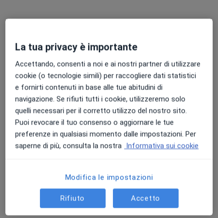
La tua privacy è importante
Accettando, consenti a noi e ai nostri partner di utilizzare
cookie (o tecnologie simili) per raccogliere dati statistici
e fornirti contenuti in base alle tue abitudini di
navigazione. Se rifiuti tutti i cookie, utilizzeremo solo
Dott.ssa Giovanna D'Apolito
quelli necessari per il corretto utilizzo del nostro sito.
·
Altro
Puoi revocare il tuo consenso o aggiornare le tue
Psicoterapeuta, Psicologa, Psicologa clinica
preferenze in qualsiasi momento dalle impostazioni. Per
6 recensioni
saperne di più, consulta la nostra
Informativa sui cookie
Indirizzo
Online
Modifica le impostazioni
Via Giuseppe Avezzana 5, Santa Maria Capua Vetere
•
Mappa
Rifiuto
Accetto
Studio Privato
Psicoterapia
da 50 €