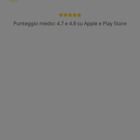
Punteggio medio: 4.7 e 4.8 su Apple e Play Store
Dott. Dario D'Anna
·
Altro
Psicologo, Psicologo clinico
63 recensioni
Indirizzo
Online
Via Paolo Riverso 35, Aversa
•
Mappa
STUDIO D'ANNA
Colloquio psicologico
60 €
Questo dottore non ha ancora attivato le prenotazioni online presso questo indirizzo.
Chiedi di attivare le prenotazioni online