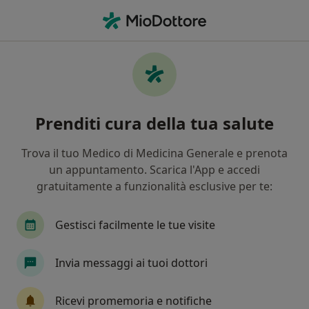
Men
Neuropsicologo • Aversa, CE
Filters
Mappa
Neuropsicologi a Aversa. Prenota online la
Prenditi cura della tua salute
tua visita
In che modo ordiniamo i risultati
Trova il tuo Medico di Medicina Generale e prenota
un appuntamento. Scarica l'App e accedi
gratuitamente a funzionalità esclusive per te:
Gestisci facilmente le tue visite
Invia messaggi ai tuoi dottori
Dott. Domenico Castellano
Ricevi promemoria e notifiche
·
Altro
Neuropsicologo, Psicologo, Psicoterapeuta