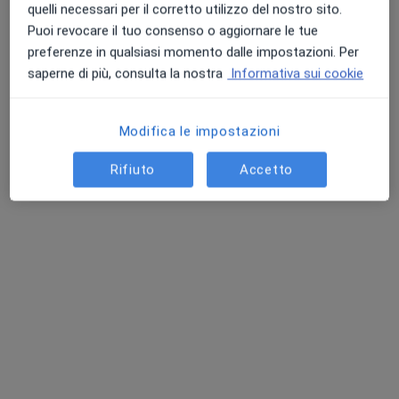
quelli necessari per il corretto utilizzo del nostro sito.
Puoi revocare il tuo consenso o aggiornare le tue
preferenze in qualsiasi momento dalle impostazioni. Per
saperne di più, consulta la nostra
Informativa sui cookie
Dott. Francesco Ferraiuolo
·
Altro
Neuropsicologo, Psicologo, Psicoterapeuta
21 recensioni
Modifica le impostazioni
Rifiuto
Accetto
Indirizzo
Online
Via della Repubblica 8, Cardito
•
Mappa
Studio di Neuropsicologia e Psicoterapia - Cardito
Riabilitazione neuropsicologica
45 €
Questo dottore non ha ancora attivato le prenotazioni online presso questo indirizzo.
Chiedi di attivare le prenotazioni online