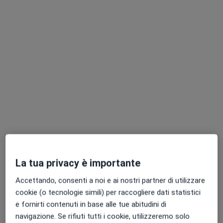
Dott. Andrea Pagano
·
Altro
Neuropsicologo, Psicologo, Psicologo clinico
58 recensioni
Via Matteo Basile angolo Corso Umberto I, Parete
•
Mappa
Terapie Psicologiche
Valutazione neuropsicologica
da 120 €
Questo dottore non ha ancora attivato le prenotazioni online presso questo indirizzo.
Chiedi di attivare le prenotazioni online
La tua privacy è importante
Accettando, consenti a noi e ai nostri partner di utilizzare
cookie (o tecnologie simili) per raccogliere dati statistici
e fornirti contenuti in base alle tue abitudini di
navigazione. Se rifiuti tutti i cookie, utilizzeremo solo