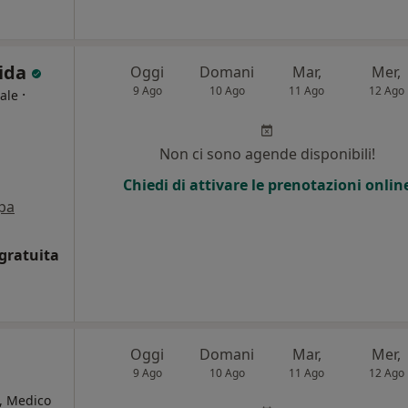
rida
Oggi
Domani
Mar,
Mer,
9 Ago
10 Ago
11 Ago
12 Ago
·
ale
i
Non ci sono agende disponibili!
Chiedi di attivare le prenotazioni onlin
pa
gratuita
Oggi
Domani
Mar,
Mer,
9 Ago
10 Ago
11 Ago
12 Ago
o, Medico