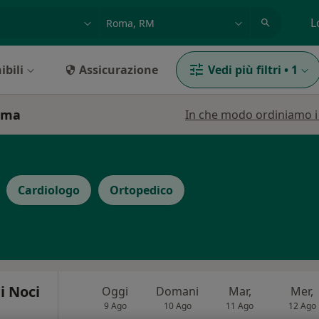
azione, medico, struttura
es: Roma
L
ibili
Assicurazione
Vedi più filtri
•
1
Roma
In che modo ordiniamo i r
Cardiologo
Ortopedico
i Noci
Oggi
Domani
Mar,
Mer,
9 Ago
10 Ago
11 Ago
12 Ago