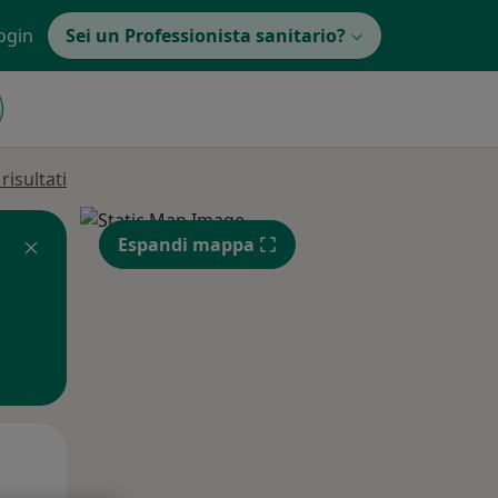
ogin
Sei un Professionista sanitario?
isultati
Espandi mappa
Gio,
Ven,
Sab,
13 Ago
14 Ago
15 Ago