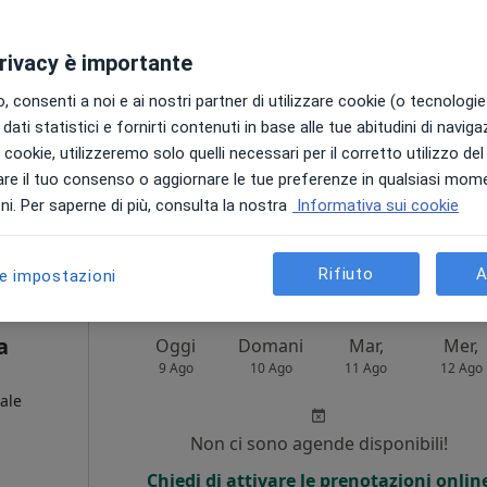
Non ci sono agende disponibili!
privacy è importante
Chiedi di attivare le prenotazioni onlin
 consenti a noi e ai nostri partner di utilizzare cookie (o tecnologie 
dati statistici e fornirti contenuti in base alle tue abitudini di navig
i i cookie, utilizzeremo solo quelli necessari per il corretto utilizzo de
re il tuo consenso o aggiornare le tue preferenze in qualsiasi mom
i. Per saperne di più, consulta la nostra
Informativa sui cookie
da 100 €
Rifiuto
A
le impostazioni
a
Oggi
Domani
Mar,
Mer,
9 Ago
10 Ago
11 Ago
12 Ago
ale
Non ci sono agende disponibili!
Chiedi di attivare le prenotazioni onlin