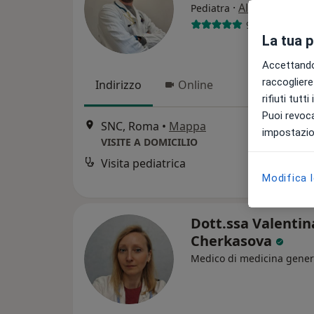
·
Altro
Pediatra
9 recensioni
La tua 
Accettando,
raccogliere 
Indirizzo
Online
rifiuti tutt
Puoi revoca
SNC, Roma
•
Mappa
impostazion
VISITE A DOMICILIO
Visita pediatrica
Modifica 
Dott.ssa Valentin
Cherkasova
Medico di medicina gener