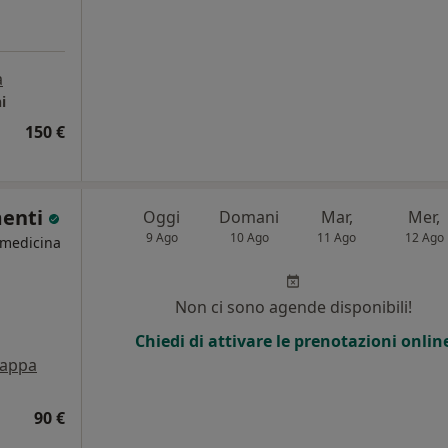
a
i
150 €
menti
Oggi
Domani
Mar,
Mer,
9 Ago
10 Ago
11 Ago
12 Ago
 medicina
Non ci sono agende disponibili!
Chiedi di attivare le prenotazioni onlin
appa
90 €