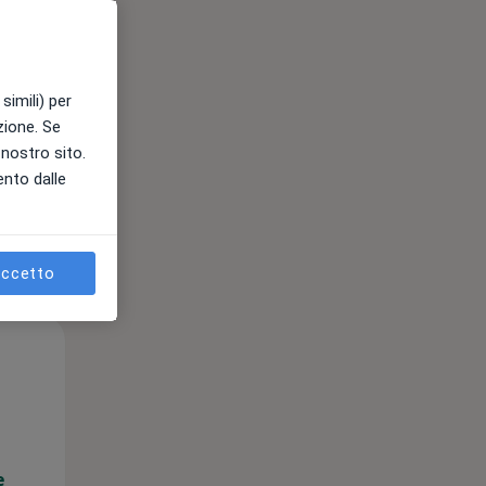
e
simili) per
azione. Se
l nostro sito.
ento dalle
ccetto
Gio,
Ven,
Sab,
13 Ago
14 Ago
15 Ago
e