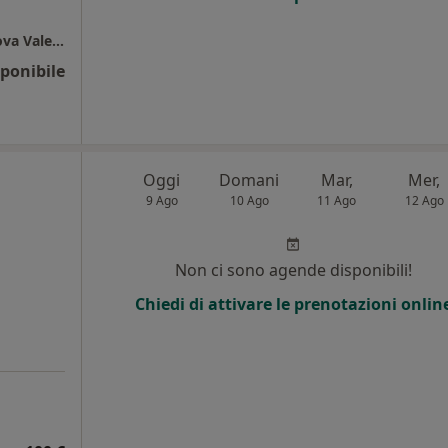
Studio di Medicina Generale Dr.ssa Cherkasova Valentina
ponibile
Oggi
Domani
Mar,
Mer,
9 Ago
10 Ago
11 Ago
12 Ago
Non ci sono agende disponibili!
Chiedi di attivare le prenotazioni onlin