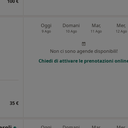
100 €
Oggi
Domani
Mar,
Mer,
9 Ago
10 Ago
11 Ago
12 Ago
Non ci sono agende disponibili!
Chiedi di attivare le prenotazioni onlin
35 €
eroli
Oggi
Domani
Mar,
Mer,