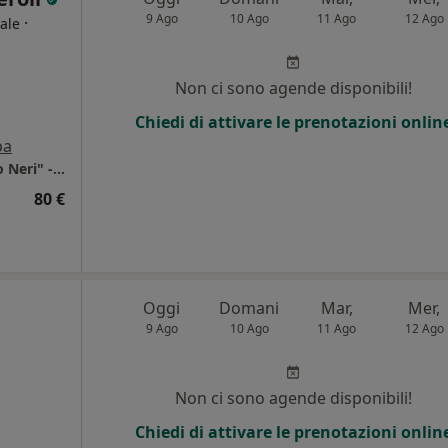
9 Ago
10 Ago
11 Ago
12 Ago
·
ale
Non ci sono agende disponibili!
Chiedi di attivare le prenotazioni onlin
pa
Azienda Complesso Ospedaliero "san Filippo Neri" - Roma
80 €
Oggi
Domani
Mar,
Mer,
9 Ago
10 Ago
11 Ago
12 Ago
Non ci sono agende disponibili!
Chiedi di attivare le prenotazioni onlin