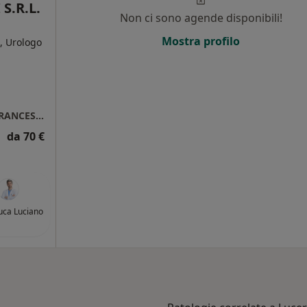
S.R.L.
Non ci sono agende disponibili!
Mostra profilo
, Urologo
CENTRO MEDICO POLISPECIALISTICO SAN FRANCESCO ANTONIO FASANI S.R.L.
da 70 €
Luca Luciano