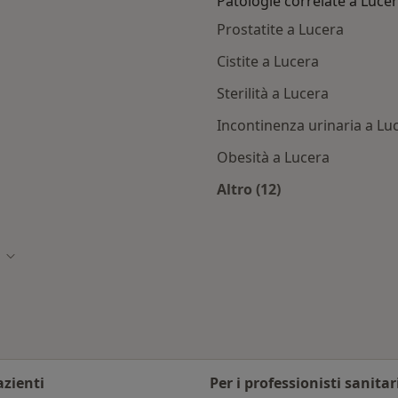
Patologie correlate a Luce
Prostatite a Lucera
Cistite a Lucera
Sterilità a Lucera
Incontinenza urinaria a Lu
Obesità a Lucera
Altro (12)
cera
Altro nella categoria
à
Cambia città
azienti
Per i professionisti sanitar