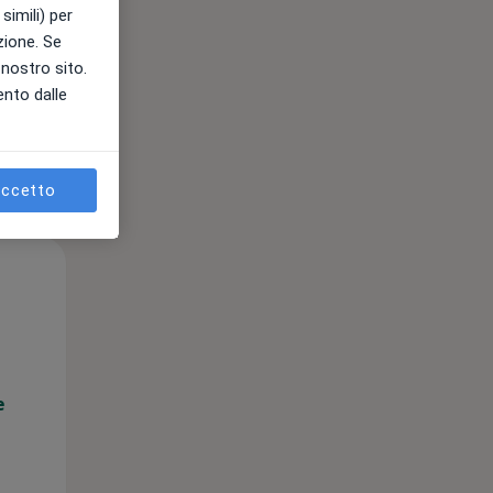
simili) per
azione. Se
l nostro sito.
ento dalle
ccetto
Lun,
Mar,
Mer,
10 Ago
11 Ago
12 Ago
e