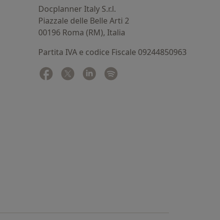
Docplanner Italy S.r.l.
Piazzale delle Belle Arti 2
00196 Roma (RM), Italia
Partita IVA e codice Fiscale 09244850963
Facebook
si apre in una nuova scheda
Twitter
si apre in una nuova scheda
Linkedin
si apre in una nuova scheda
Spotify
si apre in una nuova sched