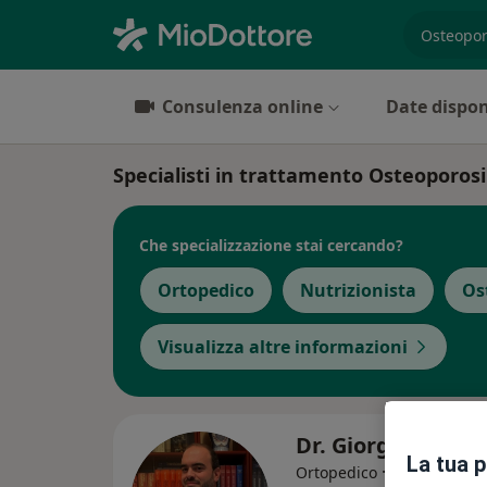
es. prest
Consulenza online
Date dispon
Specialisti in trattamento Osteoporosi
Che specializzazione stai cercando?
Ortopedico
Nutrizionista
Os
Visualizza altre informazioni
Dr. Giorgio Scudie
La tua 
·
Altro
Ortopedico