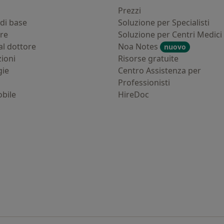
i
Prezzi
di base
Soluzione per Specialisti
ure
Soluzione per Centri Medici
al dottore
Noa Notes
nuovo
zioni
Risorse gratuite
gie
Centro Assistenza per
Professionisti
bile
HireDoc