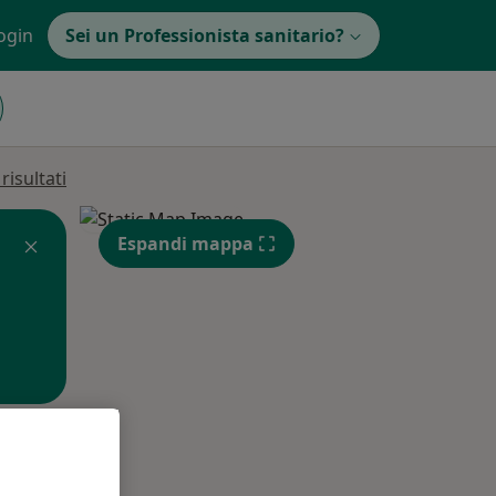
ogin
Sei un Professionista sanitario?
isultati
Espandi mappa
Lun,
Mar,
Mer,
10 Ago
11 Ago
12 Ago