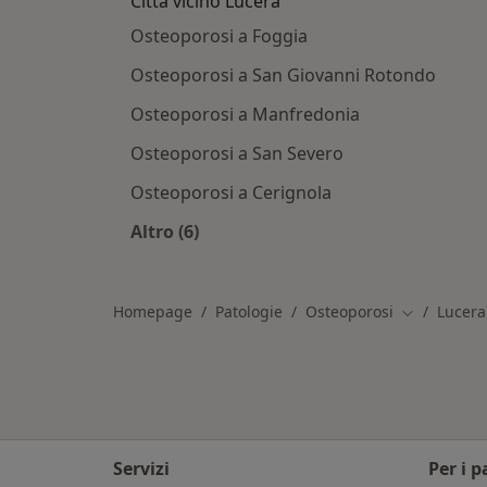
Città vicino Lucera
Osteoporosi a Foggia
Osteoporosi a San Giovanni Rotondo
Osteoporosi a Manfredonia
Osteoporosi a San Severo
Osteoporosi a Cerignola
Altro (6)
Altro nella categoria: Città vicino Lu
Homepage
Patologie
Osteoporosi
Lucera
Cambia citt
Servizi
Per i p