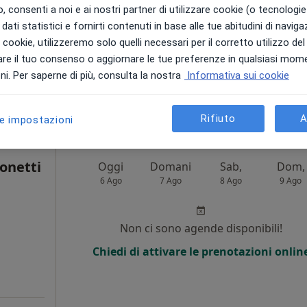
i
 consenti a noi e ai nostri partner di utilizzare cookie (o tecnologie 
dati statistici e fornirti contenuti in base alle tue abitudini di navig
Non ci sono agende disponibili!
i i cookie, utilizzeremo solo quelli necessari per il corretto utilizzo de
Mostra telefono
re il tuo consenso o aggiornare le tue preferenze in qualsiasi mom
i. Per saperne di più, consulta la nostra
Informativa sui cookie
CENTRO MEDICO POLISPECIALISTICO SAN FRANCESCO ANTONIO FASANI S.R.L.
da 100 €
Rifiuto
A
le impostazioni
onetti
Oggi
Domani
Sab,
Dom,
6 Ago
7 Ago
8 Ago
9 Ago
i
Non ci sono agende disponibili!
Chiedi di attivare le prenotazioni onlin