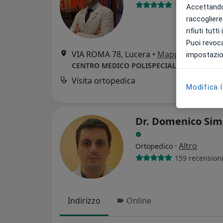
104 recension
Accettando,
raccogliere 
rifiuti tutt
Puoi revoca
VIA ROMA 78, Lucera
•
Mappa
impostazion
Visita ortopedica
Modifica 
Dr. Domenico Sim
·
Altro
Ortopedico
159 recension
Indirizzo
Online