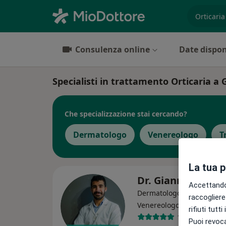
es. prest
Consulenza online
Date dispon
Specialisti in trattamento Orticaria a 
Che specializzazione stai cercando?
Dermatologo
Venereologo
T
La tua 
Dr. Gianmarco Tor
Accettando,
Dermatologo, Tricologo,
raccogliere 
·
Altro
Venereologo
rifiuti tutt
1813 recensio
Puoi revoca