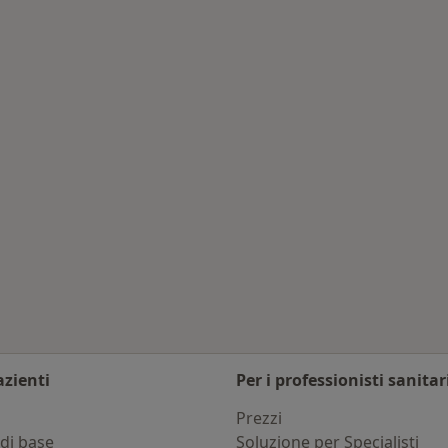
arre
mbia città
azienti
Per i professionisti sanitar
i
Prezzi
di base
Soluzione per Specialisti