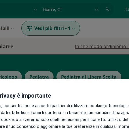
azione, medico, struttura
es: Roma
L
ibili
Vedi più filtri
•
1
Giarre
In che modo ordiniamo i r
ricologo
Pediatra
Pediatra di Libera Scelta
privacy è importante
risi
Oggi
Domani
Dom,
Lun,
 consenti a noi e ai nostri partner di utilizzare cookie (o tecnologie 
7 Ago
8 Ago
9 Ago
10 Ago
dati statistici e fornirti contenuti in base alle tue abitudini di navig
i i cookie, utilizzeremo solo quelli necessari per il corretto utilizzo de
ni
re il tuo consenso o aggiornare le tue preferenze in qualsiasi mom
Non ci sono agende disponibili!