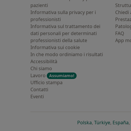
pazienti
Strutt
Informativa sulla privacy per i
Chiedi 
professionisti
Presta
Informativa sul trattamento dei
Patolo
dati personali per determinati
FAQ
professionisti della salute
App mo
Informativa sui cookie
In che modo ordiniamo i risultati
Accessibilità
Chi siamo
Lavoro
Assumiamo!
Ufficio stampa
Contatti
Eventi
si apre in una nu
si apre i
s
Polska
,
Türkiye
,
España
,