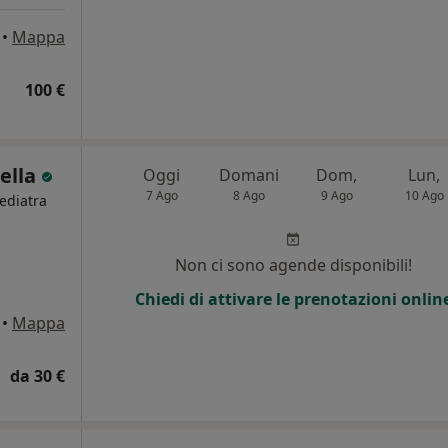
•
Mappa
100 €
Bella
Oggi
Domani
Dom,
Lun,
7 Ago
8 Ago
9 Ago
10 Ago
Pediatra
Non ci sono agende disponibili!
Chiedi di attivare le prenotazioni onlin
•
Mappa
da 30 €