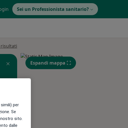
ogin
Sei un Professionista sanitario?
isultati
Espandi mappa
Mar,
Mer,
Gio,
simili) per
11 Ago
12 Ago
13 Ago
azione. Se
l nostro sito.
ento dalle