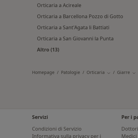
Orticaria a Acireale
Orticaria a Barcellona Pozzo di Gotto
Orticaria a Sant'Agata li Battiati
Orticaria a San Giovanni la Punta
Altro (13)
Altro nella categoria: Città vicino Gi
Homepage
Patologie
Orticaria
Giarre
Cambia città
Ca
Servizi
Per i p
Condizioni di Servizio
Dottor
Informativa sulla privacy per i
Medici 