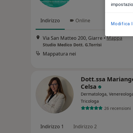
impostazion
Indirizzo
Online
Modifica 
Via San Matteo 200, Giarre
•
Mappa
Studio Medico Dott. G.Torrisi
Mappatura nei
Dott.ssa Mariang
Celsa
Dermatologa, Venereologa
Tricologa
26 recensioni
Indirizzo 1
Indirizzo 2