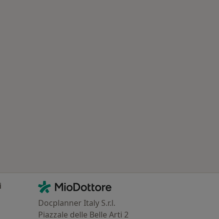
Contatti
MioDottore - Homepage
i
Docplanner Italy S.r.l.
Piazzale delle Belle Arti 2