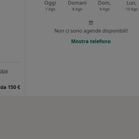
Oggi
Domani
Dom,
Lun,
7 Ago
8 Ago
9 Ago
10 Ago
Non ci sono agende disponibili!
Mostra telefono
ppa
da 150 €