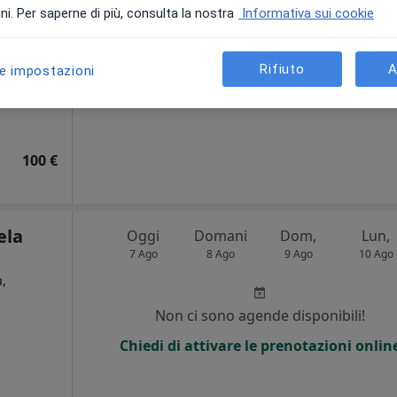
i. Per saperne di più, consulta la nostra
Informativa sui cookie
Chiedi di attivare le prenotazioni onlin
Rifiuto
A
le impostazioni
100 €
ela
Oggi
Domani
Dom,
Lun,
7 Ago
8 Ago
9 Ago
10 Ago
,
Non ci sono agende disponibili!
Chiedi di attivare le prenotazioni onlin