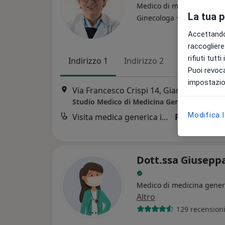
Medico di medicina gener
La tua 
·
Altro
Ginecologa
Accettando,
raccogliere 
rifiuti tutt
Indirizzo 1
Indirizzo 2
Puoi revoca
impostazion
Via Francesco Crispi 14, Giarre
•
Mappa
Modifica 
Visita medica generica in CONVENZIONE
Prestazione 
Dott.ssa Giusepp
Medico di medicina gener
Altro
129 recension