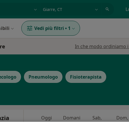
azione, medico, struttura
es: Roma
L
ibili
Vedi più filtri
•
1
re
In che modo ordiniamo i r
ecologo
Pneumologo
Fisioterapista
azia
Oggi
Domani
Sab,
Dom,
6 Ago
7 Ago
8 Ago
9 Ago