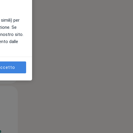
simili) per
e
azione. Se
l nostro sito.
ento dalle
ccetto
Lun,
Mar,
Mer,
10 Ago
11 Ago
12 Ago
e