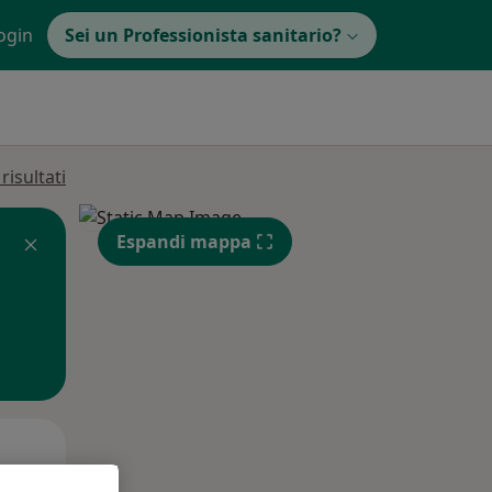
ogin
Sei un Professionista sanitario?
isultati
Espandi mappa
Lun,
Mar,
Mer,
10 Ago
11 Ago
12 Ago