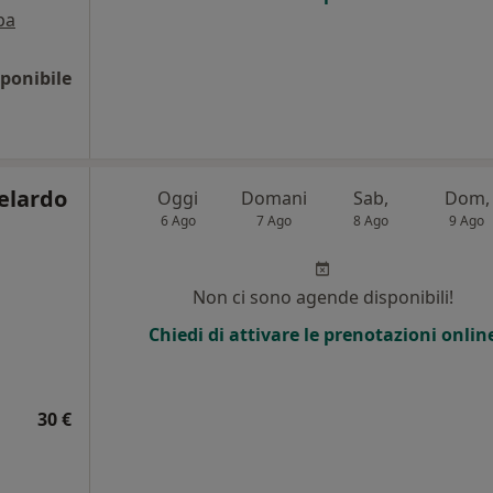
pa
ponibile
elardo
Oggi
Domani
Sab,
Dom,
6 Ago
7 Ago
8 Ago
9 Ago
Non ci sono agende disponibili!
Chiedi di attivare le prenotazioni onlin
30 €