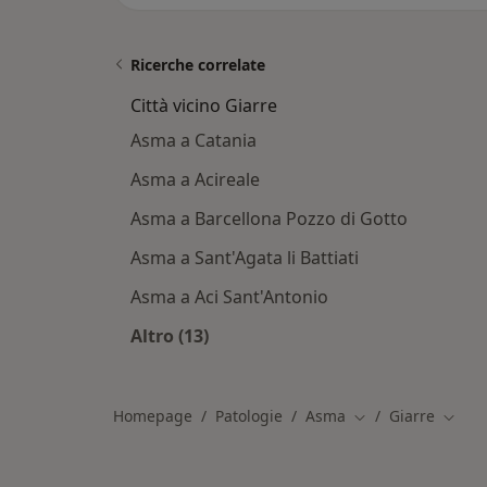
Ricerche correlate
Città vicino Giarre
Asma a Catania
Asma a Acireale
Asma a Barcellona Pozzo di Gotto
Asma a Sant'Agata li Battiati
Asma a Aci Sant'Antonio
Altro (13)
Altro nella categoria: Città vicino Gi
Homepage
Patologie
Asma
Giarre
Cambia città
Cambia