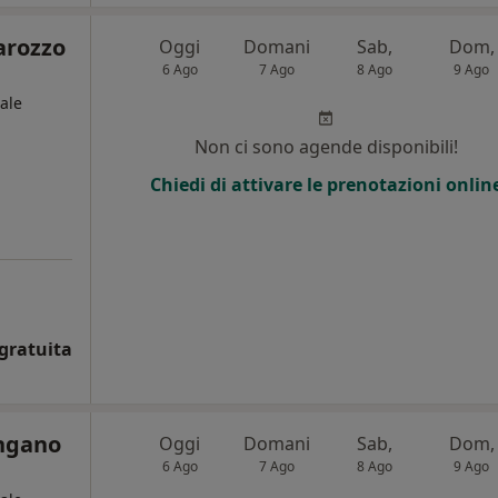
arozzo
Oggi
Domani
Sab,
Dom,
6 Ago
7 Ago
8 Ago
9 Ago
ale
Non ci sono agende disponibili!
Chiedi di attivare le prenotazioni onlin
gratuita
ngano
Oggi
Domani
Sab,
Dom,
6 Ago
7 Ago
8 Ago
9 Ago