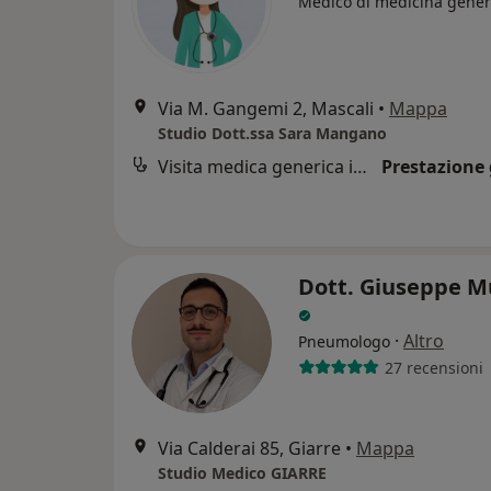
Medico di medicina gener
Via M. Gangemi 2, Mascali
•
Mappa
Studio Dott.ssa Sara Mangano
Visita medica generica in CONVENZIONE
Prestazione 
Dott. Giuseppe M
·
Altro
Pneumologo
27 recensioni
Via Calderai 85, Giarre
•
Mappa
Studio Medico GIARRE