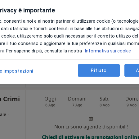
ale,
privacy è importante
Non ci sono agende disponibili!
 consenti a noi e ai nostri partner di utilizzare cookie (o tecnologie 
Chiedi di attivare le prenotazioni onlin
dati statistici e fornirti contenuti in base alle tue abitudini di navig
i i cookie, utilizzeremo solo quelli necessari per il corretto utilizzo de
re il tuo consenso o aggiornare le tue preferenze in qualsiasi mom
i. Per saperne di più, consulta la nostra
Informativa sui cookie
Studio Medico di Medicina Generale Dott.ssa Anna Grazia Sciuto
Rifiuto
A
le impostazioni
gratuita
a Crimi
Oggi
Domani
Sab,
Dom,
6 Ago
7 Ago
8 Ago
9 Ago
·
ale
Non ci sono agende disponibili!
i
Chiedi di attivare le prenotazioni onlin