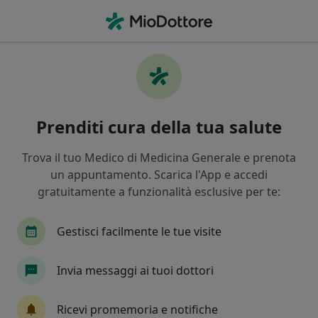
Men
Ipertensione • Formigine, MO
Filters
• 1
Assicurazione
Map
Specialisti in trattamento Ipertensione a
Prenditi cura della tua salute
Formigine
In che modo ordiniamo i risultati
Trova il tuo Medico di Medicina Generale e prenota
un appuntamento. Scarica l'App e accedi
gratuitamente a funzionalità esclusive per te:
Che specializzazione stai cercando?
Nutrizionista
Dietista
Psicologo
Card
Gestisci facilmente le tue visite
Invia messaggi ai tuoi dottori
Ricevi promemoria e notifiche