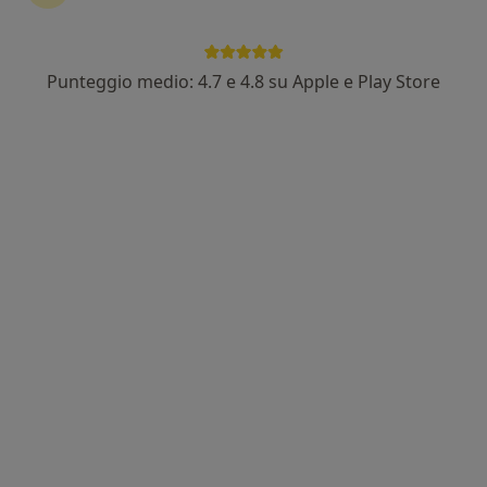
Punteggio medio: 4.7 e 4.8 su Apple e Play Store
Pagamenti online
Dott.ssa Veronica Bruscella
·
Altro
Psicologa
42 recensioni
Indirizzo
Online
Via Bassa Paolucci 44, Formigine
•
Mappa
Dai Parliamone
Colloquio psicologico
75 €
Questo dottore non ha ancora attivato le prenotazioni online presso questo indirizzo.
Chiedi di attivare le prenotazioni online