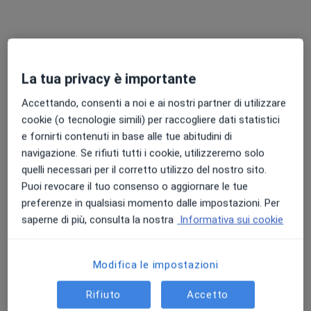
Chiedi di attivare le prenotazioni online
La tua privacy è importante
Accettando, consenti a noi e ai nostri partner di utilizzare
cookie (o tecnologie simili) per raccogliere dati statistici
e fornirti contenuti in base alle tue abitudini di
navigazione. Se rifiuti tutti i cookie, utilizzeremo solo
quelli necessari per il corretto utilizzo del nostro sito.
Dott.ssa Roberta Ancoretti
Puoi revocare il tuo consenso o aggiornare le tue
Nutrizionista, Dietista
preferenze in qualsiasi momento dalle impostazioni. Per
135 recensioni
saperne di più, consulta la nostra
Informativa sui cookie
Via E. Morante, 3/2, Formigine
•
Mappa
Project Food & Fitness
Modifica le impostazioni
Analisi della composizione corporea
30 €
Rifiuto
Accetto
Questo dottore non ha ancora attivato le prenotazioni online presso questo indirizzo.