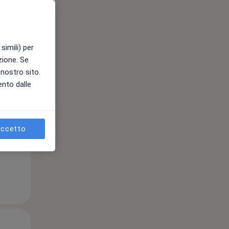
Lun,
Mar,
Mer,
simili) per
10 Ago
11 Ago
12 Ago
azione. Se
l nostro sito.
ento dalle
e
ccetto
Lun,
Mar,
Mer,