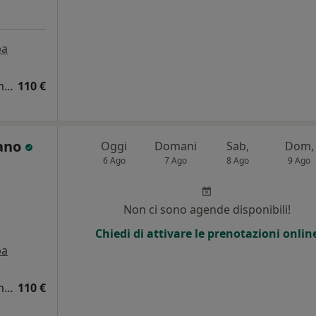
pa
Visita cardiologica + elettrocardiogramma (ECG)
110 €
fano
Oggi
Domani
Sab,
Dom,
6 Ago
7 Ago
8 Ago
9 Ago
Non ci sono agende disponibili!
Chiedi di attivare le prenotazioni onlin
pa
Visita cardiologica + elettrocardiogramma (ECG)
110 €