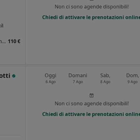
Non ci sono agende disponibili!
Chiedi di attivare le prenotazioni onlin
pa
Visita cardiologica + elettrocardiogramma (ECG)
110 €
otti
Oggi
Domani
Sab,
Dom,
6 Ago
7 Ago
8 Ago
9 Ago
Non ci sono agende disponibili!
Chiedi di attivare le prenotazioni onlin