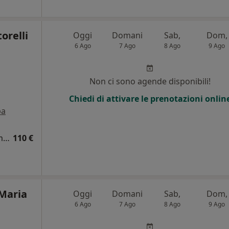
orelli
Oggi
Domani
Sab,
Dom,
6 Ago
7 Ago
8 Ago
9 Ago
Non ci sono agende disponibili!
Chiedi di attivare le prenotazioni onlin
pa
Visita cardiologica + elettrocardiogramma (ECG)
110 €
 Maria
Oggi
Domani
Sab,
Dom,
6 Ago
7 Ago
8 Ago
9 Ago