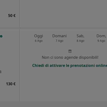
50 €
Oggi
Domani
Sab,
Dom,
6 Ago
7 Ago
8 Ago
9 Ago
Non ci sono agende disponibili!
Chiedi di attivare le prenotazioni onlin
a
130 €