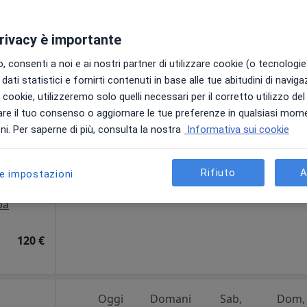
privacy è importante
fi
Oggi
Domani
Sab,
Dom,
 consenti a noi e ai nostri partner di utilizzare cookie (o tecnologie 
6 Ago
7 Ago
8 Ago
9 Ago
·
sport
dati statistici e fornirti contenuti in base alle tue abitudini di navig
i i cookie, utilizzeremo solo quelli necessari per il corretto utilizzo de
re il tuo consenso o aggiornare le tue preferenze in qualsiasi mom
Non ci sono agende disponibili!
i. Per saperne di più, consulta la nostra
Informativa sui cookie
Chiedi di attivare le prenotazioni onlin
Rifiuto
A
le impostazioni
pa
120 €
Oggi
Domani
Sab,
Dom,