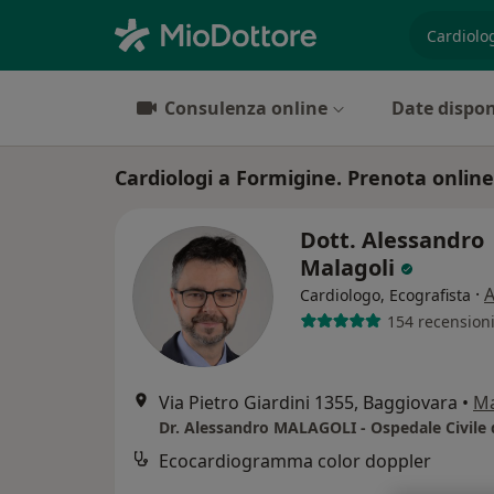
es. prest
Consulenza online
Date dispon
Cardiologi a Formigine. Prenota online 
Dott. Alessandro
Malagoli
·
A
Cardiologo, Ecografista
154 recension
Via Pietro Giardini 1355, Baggiovara
•
M
Ecocardiogramma color doppler