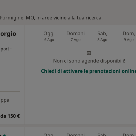
 Formigine, MO, in aree vicine alla tua ricerca.
iorgio
Oggi
Domani
Sab,
Dom,
6 Ago
7 Ago
8 Ago
9 Ago
·
sport
Non ci sono agende disponibili!
i
Chiedi di attivare le prenotazioni onlin
ppa
da 150 €
o
Oggi
Domani
Sab,
Dom,