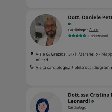
Dott. Daniele Pett
·
Altro
Cardiologo
4 recensioni
Viale G. Graziosi, 31/1, Maranello
•
Map
BCP srl
Dott.ssa Cristina
Leonardi
Cardiologo