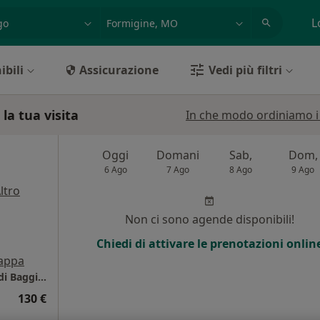
azione, medico, struttura
es: Roma
L
ibili
Assicurazione
Vedi più filtri
la tua visita
In che modo ordiniamo i r
Oggi
Domani
Sab,
Dom,
6 Ago
7 Ago
8 Ago
9 Ago
ltro
i
Non ci sono agende disponibili!
Chiedi di attivare le prenotazioni onlin
appa
Dr. Alessandro MALAGOLI - Ospedale Civile di Baggiovara
130 €