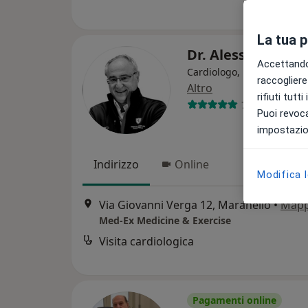
La tua 
Dr. Alessandro Bif
Accettando,
Cardiologo, Medico dello 
raccogliere 
Altro
rifiuti tutt
78 recensioni
Puoi revoca
impostazion
Indirizzo
Online
Modifica 
Via Giovanni Verga 12, Maranello
•
Map
Med-Ex Medicine & Exercise
Visita cardiologica
Pagamenti online