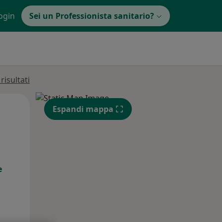
ogin
Sei un Professionista sanitario?
isultati
Lun,
Mar,
Mer,
Espandi mappa
10 Ago
11 Ago
12 Ago
e