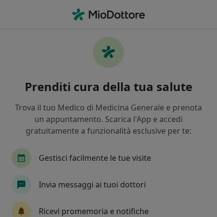
Men
Gengivite • Rho, MI
Filters
• 1
Assicurazione
Map
Specialisti in trattamento Gengivite a Rho
Prenditi cura della tua salute
In che modo ordiniamo i risultati
Trova il tuo Medico di Medicina Generale e prenota
un appuntamento. Scarica l'App e accedi
Che specializzazione stai cercando?
gratuitamente a funzionalità esclusive per te:
Dentista
Ortodontista
Igienista dentale
Gestisci facilmente le tue visite
Invia messaggi ai tuoi dottori
Ricevi promemoria e notifiche