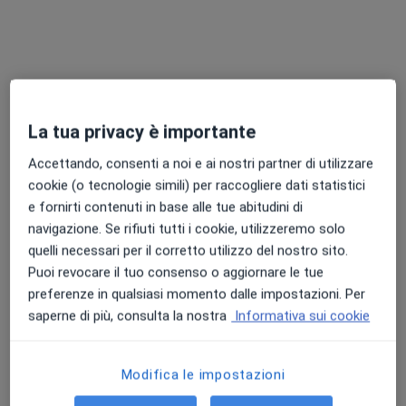
La tua privacy è importante
Accettando, consenti a noi e ai nostri partner di utilizzare
Dr. Davide Romagnano
cookie (o tecnologie simili) per raccogliere dati statistici
·
Altro
Dentista
e fornirti contenuti in base alle tue abitudini di
214 recensioni
navigazione. Se rifiuti tutti i cookie, utilizzeremo solo
Via Madonna Assunta 13, Bareggio
•
Mappa
quelli necessari per il corretto utilizzo del nostro sito.
Studio Dentistico Dr. Davide Romagnano
Puoi revocare il tuo consenso o aggiornare le tue
Prima visita dentistica
50 €
preferenze in qualsiasi momento dalle impostazioni. Per
saperne di più, consulta la nostra
Informativa sui cookie
Questo dottore non ha ancora attivato le prenotazioni online presso questo indirizzo.
Chiedi di attivare le prenotazioni online
Modifica le impostazioni