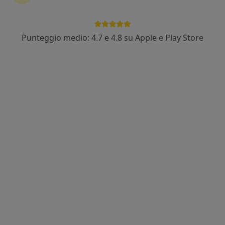
Punteggio medio: 4.7 e 4.8 su Apple e Play Store
Dott. Riccardo Sangaletti
·
Altro
Medico estetico, Medico di medicina generale
Indirizzo 1
Indirizzo 2
Via Col di Lana 10, Arese
•
Mappa
Ambulatorio Medico
Visita medica in convenzione
Prezzo non disponibile
Questo dottore non ha ancora attivato le prenotazioni online presso questo indirizzo.
Chiedi di attivare le prenotazioni online