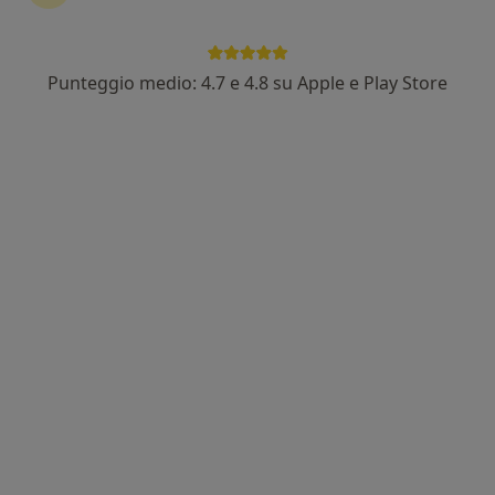
18 recensioni
Indirizzo
Online
Punteggio medio: 4.7 e 4.8 su Apple e Play Store
Viale Rimembranze, 43, Lainate
•
Mappa
Poliambulatorio Orthonext
Medicazione
Prezzo non disponibile
Questo dottore non ha ancora attivato le prenotazioni online presso questo indirizzo.
Chiedi di attivare le prenotazioni online