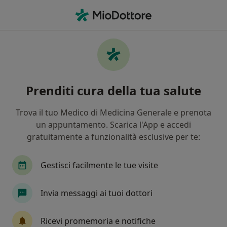
Men
Chirurgo • Rho, MI
Filters
Assicurazione
Mappa
Chirurghi a Rho. Prenota online la tua visita
Prenditi cura della tua salute
In che modo ordiniamo i risultati
Trova il tuo Medico di Medicina Generale e prenota
un appuntamento. Scarica l'App e accedi
gratuitamente a funzionalità esclusive per te:
Gestisci facilmente le tue visite
Invia messaggi ai tuoi dottori
Dott.ssa Valeria Rocca
·
Altro
Chirurgo, Ortopedico
Ricevi promemoria e notifiche