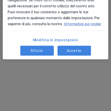
navigazione. Se rifiuti tutti i cookie, utilizzeremo solo
Chiedi di attivare le prenotazioni online
quelli necessari per il corretto utilizzo del nostro sito.
Puoi revocare il tuo consenso o aggiornare le tue
preferenze in qualsiasi momento dalle impostazioni. Per
saperne di più, consulta la nostra
Informativa sui cookie
Modifica le impostazioni
Rifiuto
Accetto
Pagamenti online
Dr. Marco Moschini
·
Altro
Chirurgo, Urologo, Andrologo
114 recensioni
Indirizzo 1
Indirizzo 2
Online
Via Olgettina 60, Milano
•
Mappa
I.R.C.C.S. Ospedale San Raffaele