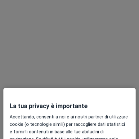
Questi professionisti sanitari si trovano fuori Rho,
MI, in aree vicine alla tua ricerca.
Dott. Ruggero Darisi
·
Altro
Chirurgo, Urologo, Oncologo
12 recensioni
Corso Buenos Aires 23, Milano
•
Mappa
La tua privacy è importante
Centro Medico PROXIMA
Accettando, consenti a noi e ai nostri partner di utilizzare
Medicazione
80 €
cookie (o tecnologie simili) per raccogliere dati statistici
Questo dottore non ha ancora attivato le prenotazioni online presso questo indirizzo.
e fornirti contenuti in base alle tue abitudini di