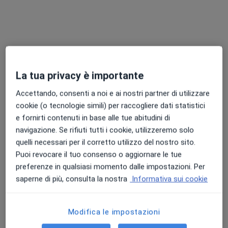
Questo dottore non ha ancora attivato le prenotazioni online presso questo indirizzo.
Chiedi di attivare le prenotazioni online
La tua privacy è importante
Accettando, consenti a noi e ai nostri partner di utilizzare
cookie (o tecnologie simili) per raccogliere dati statistici
e fornirti contenuti in base alle tue abitudini di
navigazione. Se rifiuti tutti i cookie, utilizzeremo solo
Dott. Dario Papa
quelli necessari per il corretto utilizzo del nostro sito.
·
Altro
Psicologo, Psicologo clinico
Puoi revocare il tuo consenso o aggiornare le tue
135 recensioni
preferenze in qualsiasi momento dalle impostazioni. Per
saperne di più, consulta la nostra
Informativa sui cookie
Indirizzo
Online
Modifica le impostazioni
Piazza Grande, 31, Arezzo
•
Mappa