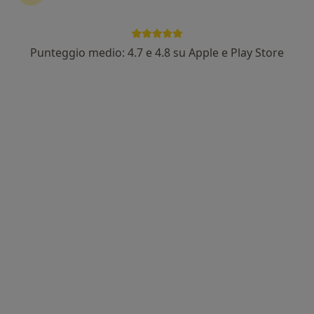
Punteggio medio: 4.7 e 4.8 su Apple e Play Store
Dott.ssa Simona Agnelli
·
Altro
Psicoterapeuta, Psicologa clinica, Psicologa
20 recensioni
Indirizzo
Online
Località Matrignano 7, Arezzo
•
Mappa
Studio di Psicoterapia di Simona Agnelli
Psicoterapia individuale
75 €
Questo dottore non ha ancora attivato le prenotazioni online presso questo indirizzo.
Chiedi di attivare le prenotazioni online