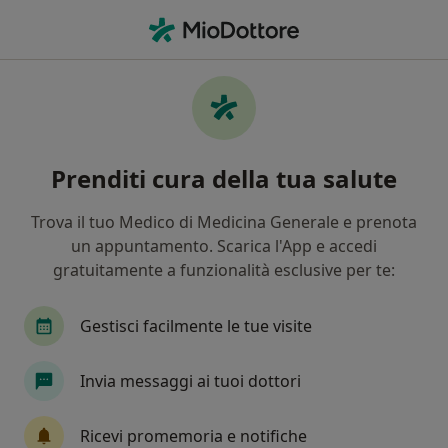
Men
Fobie • Arezzo, AR
Filters
• 1
Assicurazione
Map
Specialisti in trattamento Fobie a Arezzo
Prenditi cura della tua salute
In che modo ordiniamo i risultati
Trova il tuo Medico di Medicina Generale e prenota
un appuntamento. Scarica l'App e accedi
Che specializzazione stai cercando?
gratuitamente a funzionalità esclusive per te:
Psicologo
Psicoterapeuta
Psicologo clinic
Gestisci facilmente le tue visite
Invia messaggi ai tuoi dottori
Ricevi promemoria e notifiche