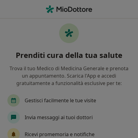
Men
Disturbo Ossessivocompulsivo • Arezzo, AR
Filters
• 1
Assicurazione
Map
Specialisti in trattamento Disturbo
Prenditi cura della tua salute
ossessivocompulsivo a Arezzo
In che modo ordiniamo i risultati
Trova il tuo Medico di Medicina Generale e prenota
un appuntamento. Scarica l'App e accedi
gratuitamente a funzionalità esclusive per te:
Che specializzazione stai cercando?
Psicologo
Psicoterapeuta
Psicologo clinic
Gestisci facilmente le tue visite
Invia messaggi ai tuoi dottori
Ricevi promemoria e notifiche