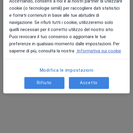
Accettando, consenti a noi e ai nostri partner di utilizzare
Colloquio psicologico
Prezzo non disponibile
cookie (o tecnologie simili) per raccogliere dati statistici
e fornirti contenuti in base alle tue abitudini di
Questo dottore non ha ancora attivato le prenotazioni online presso questo indirizzo.
navigazione. Se rifiuti tutti i cookie, utilizzeremo solo
Chiedi di attivare le prenotazioni online
quelli necessari per il corretto utilizzo del nostro sito.
Puoi revocare il tuo consenso o aggiornare le tue
preferenze in qualsiasi momento dalle impostazioni. Per
saperne di più, consulta la nostra
Informativa sui cookie
Modifica le impostazioni
Rifiuto
Accetto
Pagamenti online
Dott. Stefano Roti
·
Altro
Psicoterapeuta, Psicologo, Neuropsicologo
27 recensioni