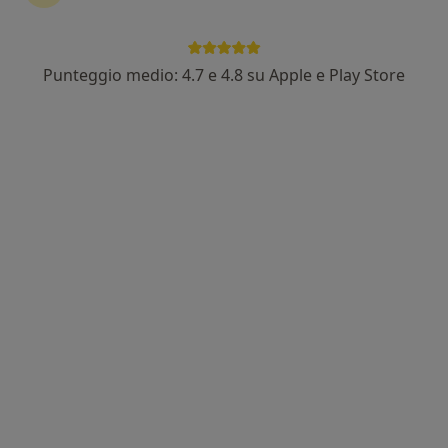
Punteggio medio: 4.7 e 4.8 su Apple e Play Store
Pagamenti online
Dott.ssa Alexia Pellegrinetti
·
Altro
Psicologa, Psicologa clinica
17 recensioni
Indirizzo
Online
Viale Michelangelo 128, Arezzo
•
Mappa
Studio Dott.ssa Alexia Pellegrinetti
Colloquio psicologico
da 50 €
Questo dottore non ha ancora attivato le prenotazioni online presso questo indirizzo.
Chiedi di attivare le prenotazioni online