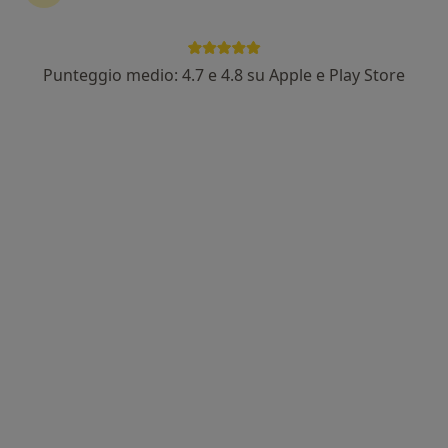
Punteggio medio: 4.7 e 4.8 su Apple e Play Store
Dr. Alfonso Panella
·
Altro
Psicologo, Psicoterapeuta, Sessuologo
31 recensioni
Indirizzo
Online
Piazzale Erfurt 7, Piacenza
•
Mappa
Studio di Psicologia e Psicoterapia Dr Alfonso Panella
Colloquio psicologico
80 €
Questo dottore non ha ancora attivato le prenotazioni online presso questo indirizzo.
Chiedi di attivare le prenotazioni online