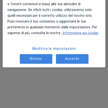
Questo dottore non ha ancora attivato le prenotazioni online presso questo indirizzo.
e fornirti contenuti in base alle tue abitudini di
navigazione. Se rifiuti tutti i cookie, utilizzeremo solo
Chiedi di attivare le prenotazioni online
quelli necessari per il corretto utilizzo del nostro sito.
Puoi revocare il tuo consenso o aggiornare le tue
preferenze in qualsiasi momento dalle impostazioni. Per
saperne di più, consulta la nostra
Informativa sui cookie
Modifica le impostazioni
Rifiuto
Accetto
Dott.ssa Alice Braghieri
·
Altro
Psicologa, Psicologa clinica, Psicoterapeuta
53 recensioni
Esperta in ansia, fobie e depressione.
Laureata presso università Cattolica di Milano.
Sono apprezzata per disponibilità e efficacia.