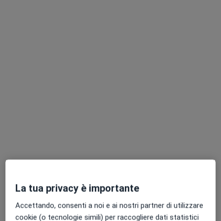
Dott.ssa Laura Meledina
·
Altro
Psicoterapeuta, Psicologa, Psicologa clinica
13 recensioni
Indirizzo
Online
Vicolo del Guazzo 15, Piacenza
•
Mappa
La tua privacy è importante
Studio privato Dott.ssa Laura Meledina
Accettando, consenti a noi e ai nostri partner di utilizzare
Psicoterapia individuale
da 80 €
cookie (o tecnologie simili) per raccogliere dati statistici