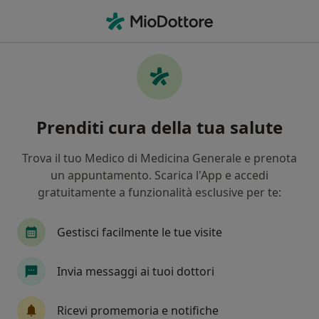
Men
Fobia • Piacenza, PC
Filters
• 1
Mappa
Specialisti in trattamento Fobia a Piacenza
Prenditi cura della tua salute
In che modo ordiniamo i risultati
Trova il tuo Medico di Medicina Generale e prenota
un appuntamento. Scarica l'App e accedi
Che specializzazione stai cercando?
gratuitamente a funzionalità esclusive per te:
Psicologo
Psicoterapeuta
Psicologo clinic
Gestisci facilmente le tue visite
Invia messaggi ai tuoi dottori
Ricevi promemoria e notifiche