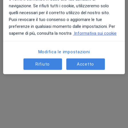
Chiedi di attivare le prenotazioni online
navigazione. Se rifiuti tutti i cookie, utilizzeremo solo
quelli necessari per il corretto utilizzo del nostro sito.
Puoi revocare il tuo consenso o aggiornare le tue
preferenze in qualsiasi momento dalle impostazioni. Per
saperne di più, consulta la nostra
Informativa sui cookie
Modifica le impostazioni
Rifiuto
Accetto
Dr. Antonio Maglio
·
Altro
Psicologo, Psicoterapeuta, Psicologo clinico
4 recensioni
Indirizzo
Online
Via de Gasperi 392, Lucca
•
Mappa
Studio Privato