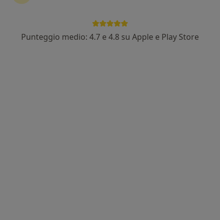
Punteggio medio: 4.7 e 4.8 su Apple e Play Store
Pagamenti online
Dott. Daniele Filippi
·
Altro
Psicologo, Psicologo clinico, Psicoterapeuta
10 recensioni
Indirizzo
Online
Viale G. Puccini 1780, Lucca
•
Mappa
Dott. Daniele Filippi presso Centro Itaca
Colloquio psicologico
75 €
Questo dottore non ha ancora attivato le prenotazioni online presso questo indirizzo.
Chiedi di attivare le prenotazioni online