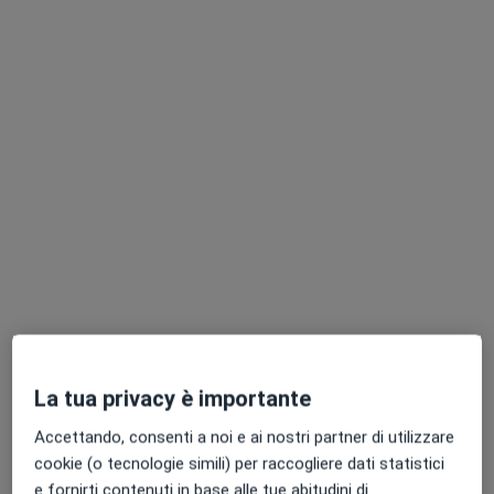
Dott.ssa Sara Corti
·
Altro
Psicologa, Psicologa clinica
15 recensioni
Indirizzo
Online
Via Viaccia 140, Lucca
•
Mappa
Centro clinico Das Lucca, Dott.ssa Sara Corti
La tua privacy è importante
Colloquio psicologico
60 €
Accettando, consenti a noi e ai nostri partner di utilizzare
Questo dottore non ha ancora attivato le prenotazioni online presso questo indirizzo.
cookie (o tecnologie simili) per raccogliere dati statistici
e fornirti contenuti in base alle tue abitudini di