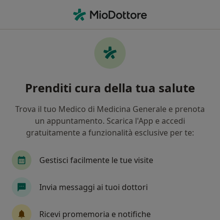
Men
Fobia • Capannori, LU
Filters
• 1
Mappa
Specialisti in trattamento Fobia a Capannori
Prenditi cura della tua salute
In che modo ordiniamo i risultati
Trova il tuo Medico di Medicina Generale e prenota
un appuntamento. Scarica l'App e accedi
Che specializzazione stai cercando?
gratuitamente a funzionalità esclusive per te:
Psicologo
Psicoterapeuta
Psicologo clinic
Gestisci facilmente le tue visite
Invia messaggi ai tuoi dottori
Ricevi promemoria e notifiche