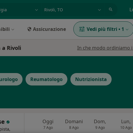
azione, medico, struttura
es: Roma
L
ibili
Assicurazione
Vedi più filtri
•
1
 a Rivoli
In che modo ordiniamo i r
urologo
Reumatologo
Nutrizionista
ese
Oggi
Domani
Dom,
Lun,
7 Ago
8 Ago
9 Ago
10 Ago
pista,