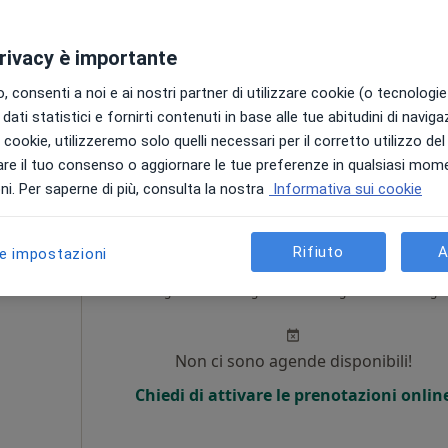
i
Non ci sono agende disponibili!
privacy è importante
Chiedi di attivare le prenotazioni onlin
 consenti a noi e ai nostri partner di utilizzare cookie (o tecnologie 
dati statistici e fornirti contenuti in base alle tue abitudini di navig
i i cookie, utilizzeremo solo quelli necessari per il corretto utilizzo de
da 60 €
re il tuo consenso o aggiornare le tue preferenze in qualsiasi mom
i. Per saperne di più, consulta la nostra
Informativa sui cookie
Rifiuto
A
le impostazioni
ca
Oggi
Domani
Dom,
Lun,
7 Ago
8 Ago
9 Ago
10 Ago
i
Non ci sono agende disponibili!
Chiedi di attivare le prenotazioni onlin