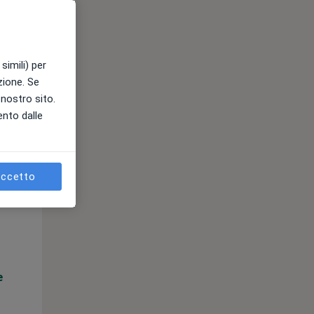
e
simili) per
azione. Se
l nostro sito.
ento dalle
ccetto
Mar,
Mer,
Gio,
11 Ago
12 Ago
13 Ago
e