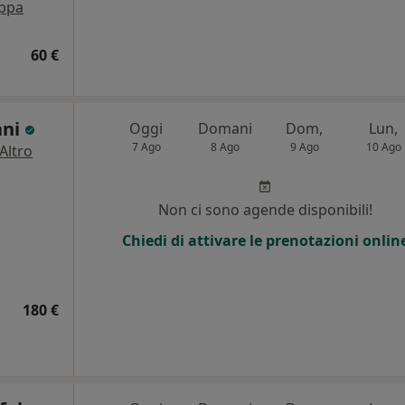
ppa
60 €
ani
Oggi
Domani
Dom,
Lun,
7 Ago
8 Ago
9 Ago
10 Ago
Altro
Non ci sono agende disponibili!
Chiedi di attivare le prenotazioni onlin
180 €