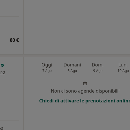
80 €
o
Oggi
Domani
Dom,
Lun,
7 Ago
8 Ago
9 Ago
10 Ago
tro
Non ci sono agende disponibili!
Chiedi di attivare le prenotazioni onlin
pa