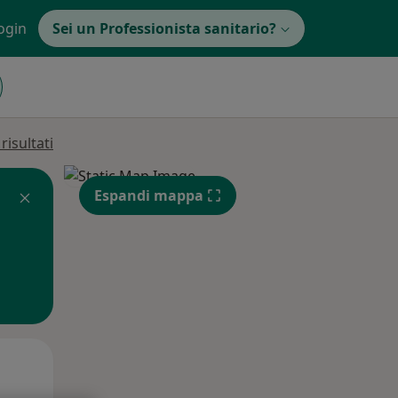
ogin
Sei un Professionista sanitario?
isultati
Espandi mappa
Mar,
Mer,
Gio,
11 Ago
12 Ago
13 Ago