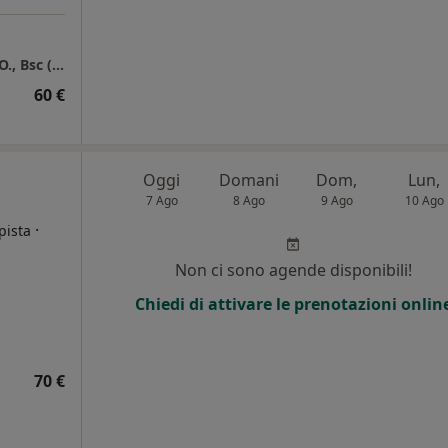
COLLEGNO / Francesca Zucca - Osteopata D.O., Bsc (HONS)
60 €
Oggi
Domani
Dom,
Lun,
7 Ago
8 Ago
9 Ago
10 Ago
·
pista
Non ci sono agende disponibili!
Chiedi di attivare le prenotazioni onlin
70 €