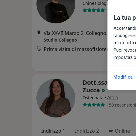
·
Altro
Chinesiologo
145 recension
La tua 
Accettando,
Via XXVII Marzo 2, Collegno
•
Mappa
raccogliere 
Studio Collegno
rifiuti tutt
Prima visita di massofisioterapia
Puoi revoca
impostazion
Modifica 
Dott.ssa Frances
Zucca
·
Altro
Osteopata
150 recension
Indirizzo 1
Indirizzo 2
Online