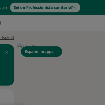
ogin
Sei un Professionista sanitario?
isultati
Espandi mappa
Lun,
Mar,
Mer,
10 Ago
11 Ago
12 Ago