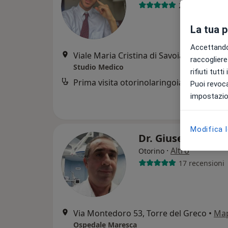
22 recensioni
La tua 
Accettando,
Viale Maria Cristina di Savoia 39, Napoli
raccogliere 
Studio Medico
rifiuti tutt
Prima visita otorinolaringoiatrica
Puoi revoca
impostazion
Modifica 
Dr. Giuseppe Oliv
·
Altro
Otorino
17 recensioni
Via Montedoro 53, Torre del Greco
•
Ma
Ospedale Maresca