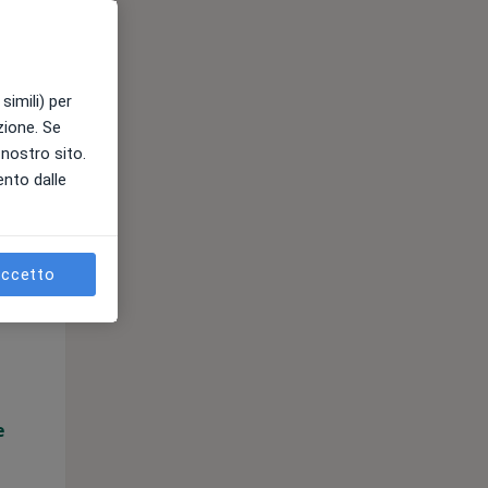
e
simili) per
azione. Se
l nostro sito.
ento dalle
ccetto
Lun,
Mar,
Mer,
10 Ago
11 Ago
12 Ago
e