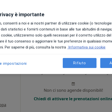
Non ci sono agende disponibili!
privacy è importante
Chiedi di attivare le prenotazioni onlin
 consenti a noi e ai nostri partner di utilizzare cookie (o tecnologie 
•
Mappa
dati statistici e fornirti contenuti in base alle tue abitudini di navig
i i cookie, utilizzeremo solo quelli necessari per il corretto utilizzo de
100 €
re il tuo consenso o aggiornare le tue preferenze in qualsiasi mom
i. Per saperne di più, consulta la nostra
Informativa sui cookie
Rifiuto
A
le impostazioni
iero
Oggi
Domani
Sab,
Dom,
6 Ago
7 Ago
8 Ago
9 Ago
Non ci sono agende disponibili!
Chiedi di attivare le prenotazioni onlin
ppa