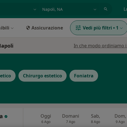
azione, medico, struttura
es: Roma
L
ibili
Assicurazione
Vedi più filtri
•
1
Napoli
In che modo ordiniamo i r
etico
Chirurgo estetico
Foniatra
ta
Oggi
Domani
Sab,
Dom,
6 Ago
7 Ago
8 Ago
9 Ago