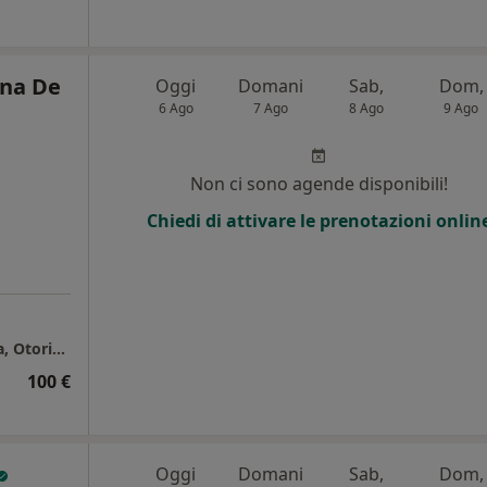
ina De
Oggi
Domani
Sab,
Dom,
6 Ago
7 Ago
8 Ago
9 Ago
i
Non ci sono agende disponibili!
Chiedi di attivare le prenotazioni onlin
Studio Privato - Dott.ssa Giuseppina De Luca, Otorino
100 €
Oggi
Domani
Sab,
Dom,