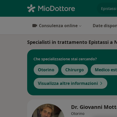
es. prest
Consulenza online
Date dispon
Specialisti in trattamento Epistassi a 
Che specializzazione stai cercando?
Otorino
Chirurgo
Medico est
Visualizza altre informazioni
Dr. Giovanni Mot
Otorino