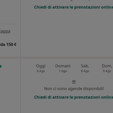
i
Chiedi di attivare le prenotazioni onlin
appa
da 150 €
Oggi
Domani
Sab,
Dom,
6 Ago
7 Ago
8 Ago
9 Ago
i
Non ci sono agende disponibili!
Chiedi di attivare le prenotazioni onlin