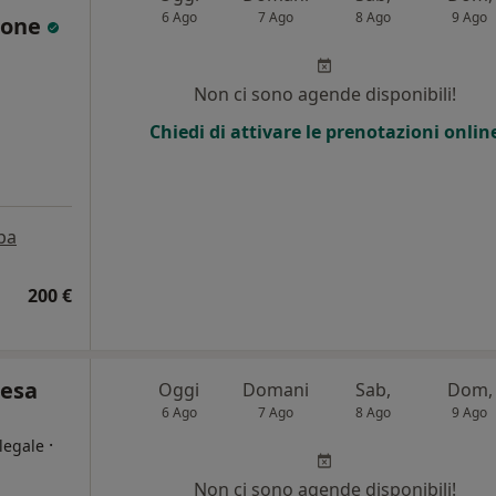
6 Ago
7 Ago
8 Ago
9 Ago
hione
i
Non ci sono agende disponibili!
Chiedi di attivare le prenotazioni onlin
pa
200 €
resa
Oggi
Domani
Sab,
Dom,
6 Ago
7 Ago
8 Ago
9 Ago
·
legale
Non ci sono agende disponibili!