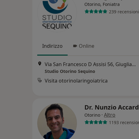
Otorino, Foniatra
239 recension
Indirizzo
Online
Via San Francesco D Assisi 56, Giugliano in Campania
Studio Otorino Sequino
Visita otorinolaringoiatrica
Dr. Nunzio Accar
·
Altro
Otorino
1193 recensio