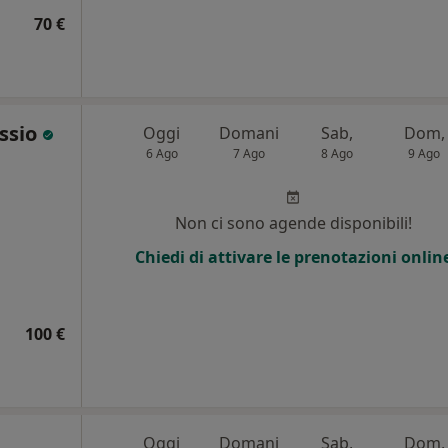
70 €
essio
Oggi
Domani
Sab,
Dom,
6 Ago
7 Ago
8 Ago
9 Ago
i
Non ci sono agende disponibili!
Chiedi di attivare le prenotazioni onlin
100 €
Oggi
Domani
Sab,
Dom,