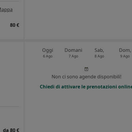
Mappa
80 €
Oggi
Domani
Sab,
Dom,
6 Ago
7 Ago
8 Ago
9 Ago
i
Non ci sono agende disponibili!
Chiedi di attivare le prenotazioni onlin
da 80 €