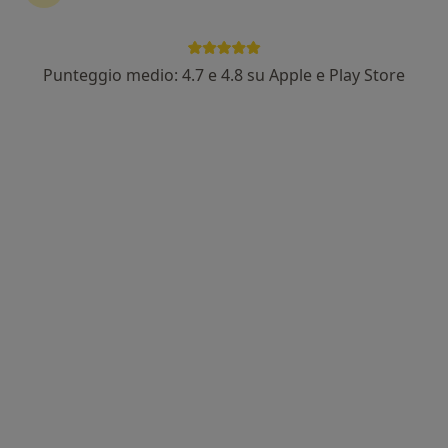
Punteggio medio: 4.7 e 4.8 su Apple e Play Store
Pagamenti online
Dr. Lorenzo Giacomi
·
Altro
Psicologo, Psicologo clinico, Sessuologo
438 recensioni
Supporto professionale e personalizzato
Laureato con lode in Psicopatologia Dinamica
Ascolto attento, empatia e soluzioni pratiche
Indirizzo
Online
Via Alatri 107, Roma
•
Mappa
Studio Dr. Lorenzo Giacomi
Colloquio psicologico
69 €
Questo dottore non ha ancora attivato le prenotazioni online presso questo indirizzo.