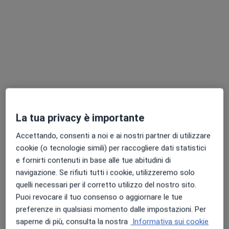
Chiedi di attivare le prenotazioni online
La tua privacy è importante
Dott. Stefano Delli Noci
·
Altro
Pediatra
Accettando, consenti a noi e ai nostri partner di utilizzare
9 recensioni
cookie (o tecnologie simili) per raccogliere dati statistici
e fornirti contenuti in base alle tue abitudini di
Indirizzo
Online
navigazione. Se rifiuti tutti i cookie, utilizzeremo solo
quelli necessari per il corretto utilizzo del nostro sito.
Puoi revocare il tuo consenso o aggiornare le tue
SNC, Roma
•
Mappa
preferenze in qualsiasi momento dalle impostazioni. Per
VISITE A DOMICILIO
saperne di più, consulta la nostra
Informativa sui cookie
Visita pediatrica
da 100 €