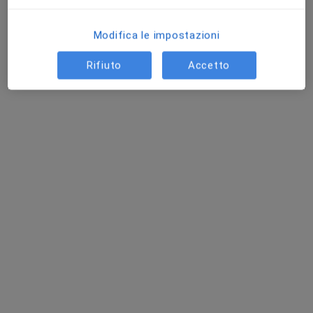
Questo dottore non ha ancora attivato le prenotazioni online presso questo indirizzo.
Modifica le impostazioni
Chiedi di attivare le prenotazioni online
Rifiuto
Accetto
Dott.ssa Valentina Cherkasova
Medico di medicina generale
Via Guglielmo Stefani, 5, Roma
•
Mappa
Studio di Medicina Generale Dr.ssa Cherkasova Valentina
Visita medica generica in CONVENZIONE
Prezzo non disponibile
Questo dottore non ha ancora attivato le prenotazioni online presso questo indirizzo.