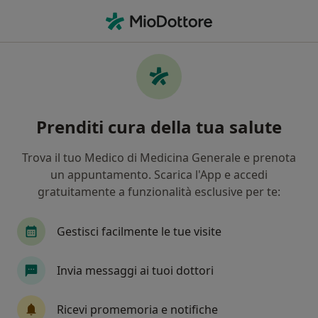
Men
Dolore • Roma, RM
Filters
• 1
Assicurazione
Map
Specialisti in trattamento Dolore a Roma
Prenditi cura della tua salute
In che modo ordiniamo i risultati
Trova il tuo Medico di Medicina Generale e prenota
un appuntamento. Scarica l'App e accedi
Che specializzazione stai cercando?
gratuitamente a funzionalità esclusive per te:
Osteopata
Psicologo
Medico di medicina 
Gestisci facilmente le tue visite
Invia messaggi ai tuoi dottori
Ricevi promemoria e notifiche