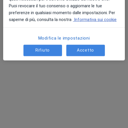
Puoi revocare il tuo consenso o aggiornare le tue
preferenze in qualsiasi momento dalle impostazioni. Per
saperne di più, consulta la nostra
Informativa sui cookie
Modifica le impostazioni
Rifiuto
Accetto
Dott. Stefano Mangiavillano
·
Altro
Osteopata
254 recensioni
Indirizzo 1
Indirizzo 2
Piazza Giacomo Matteotti 38/40, Livorno
•
Mappa
Studio Osteopatia
Prima visita osteopatica
97 €