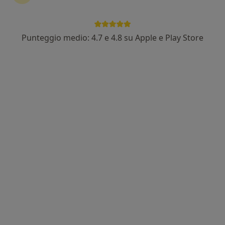
Punteggio medio: 4.7 e 4.8 su Apple e Play Store
Nuovo profilo su MioDottore
Dott. Matteo Massa
·
Altro
Ortopedico
1 recensione
Via Aurelio Lampredi, 81, Livorno
•
Mappa
Studio Fisio LG
Visita ortopedica
120 €
Questo dottore non ha ancora attivato le prenotazioni online presso questo indirizzo.
Chiedi di attivare le prenotazioni online