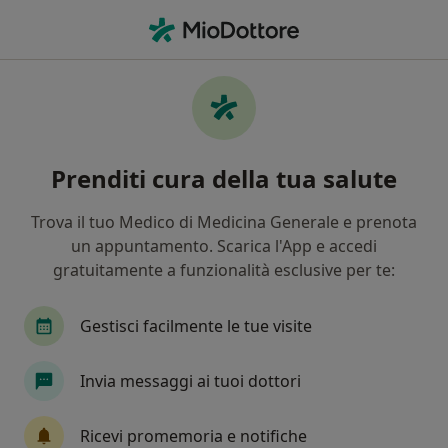
Men
Dolore Alla Spalla • Livorno, LI
Filters
• 1
Assicurazione
Map
Specialisti in trattamento Dolore alla spalla
Prenditi cura della tua salute
a Livorno
In che modo ordiniamo i risultati
Trova il tuo Medico di Medicina Generale e prenota
un appuntamento. Scarica l'App e accedi
gratuitamente a funzionalità esclusive per te:
Che specializzazione stai cercando?
Ortopedico
Fisioterapista
Osteopata
Gestisci facilmente le tue visite
Invia messaggi ai tuoi dottori
Ricevi promemoria e notifiche