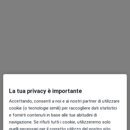
Pagamenti online
Dott. Salvatore Andrea Failla
·
Altro
Fisiatra, Ecografista
136 recensioni
Indirizzo
Online
Borgo dei Cappuccini, 183, Livorno
•
Mappa
La tua privacy è importante
Consulenza_Online_Livorno
Accettando, consenti a noi e ai nostri partner di utilizzare
Visita fisiatrica
122 €
cookie (o tecnologie simili) per raccogliere dati statistici
Questo dottore non ha ancora attivato le prenotazioni online presso questo indirizzo.
e fornirti contenuti in base alle tue abitudini di
navigazione. Se rifiuti tutti i cookie, utilizzeremo solo
Chiedi di attivare le prenotazioni online
quelli necessari per il corretto utilizzo del nostro sito.