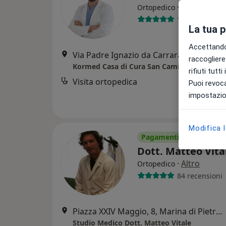
·
Altro
Ortopedico
1 recensione
La tua 
Accettando,
Via Padre Ignazio da Carrara, 37, Forte dei Marmi
raccogliere 
Kormed Casa di Cura San Camillo
rifiuti tutt
Visita ortopedica
Puoi revoca
impostazion
Modifica 
Pagamenti online
Dott. Matteo Vit
·
Altro
Ortopedico
84 recensioni
Piazza XXIV Maggio, 8, Marina di Pietrasanta
Studio Medico Dott. Matteo Vitale