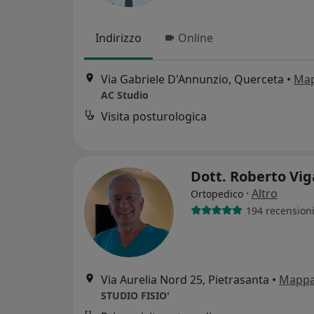
Indirizzo
Online
Via Gabriele D'Annunzio, Querceta
•
Ma
AC Studio
Visita posturologica
Dott. Roberto Vi
·
Altro
Ortopedico
194 recension
Via Aurelia Nord 25, Pietrasanta
•
Mapp
STUDIO FISIO'