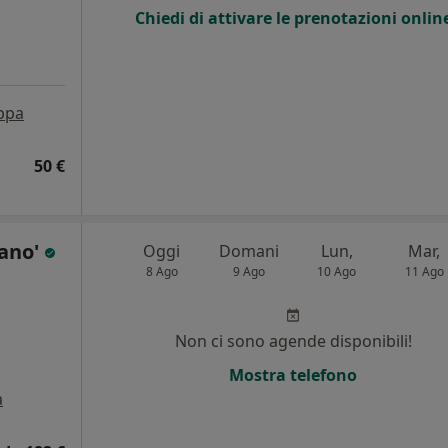
Chiedi di attivare le prenotazioni onlin
ppa
50 €
gano'
Oggi
Domani
Lun,
Mar,
8 Ago
9 Ago
10 Ago
11 Ago
i
Non ci sono agende disponibili!
Mostra telefono
a