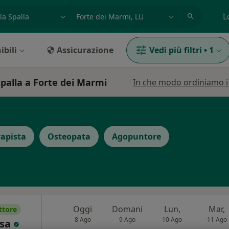
azione, medico, struttura
es: Roma
L
ibili
Assicurazione
Vedi più filtri
•
1
spalla a Forte dei Marmi
In che modo ordiniamo i r
rapista
Osteopata
Agopuntore
Oggi
Domani
Lun,
Mar,
ttore
8 Ago
9 Ago
10 Ago
11 Ago
ssa