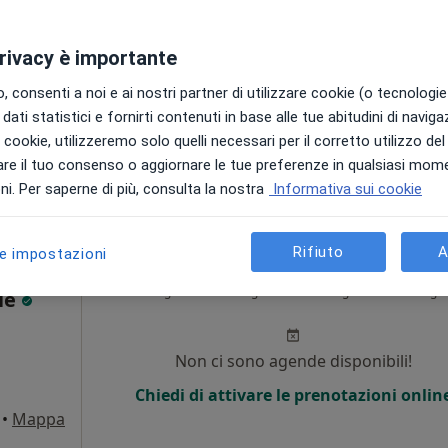
Non ci sono agende disponibili!
privacy è importante
Chiedi di attivare le prenotazioni onlin
 consenti a noi e ai nostri partner di utilizzare cookie (o tecnologie 
•
Mappa
dati statistici e fornirti contenuti in base alle tue abitudini di navig
i i cookie, utilizzeremo solo quelli necessari per il corretto utilizzo de
120 €
re il tuo consenso o aggiornare le tue preferenze in qualsiasi mom
i. Per saperne di più, consulta la nostra
Informativa sui cookie
Rifiuto
A
le impostazioni
Oggi
Domani
Lun,
Mar,
8 Ago
9 Ago
10 Ago
11 Ago
ale
Non ci sono agende disponibili!
Chiedi di attivare le prenotazioni onlin
•
Mappa