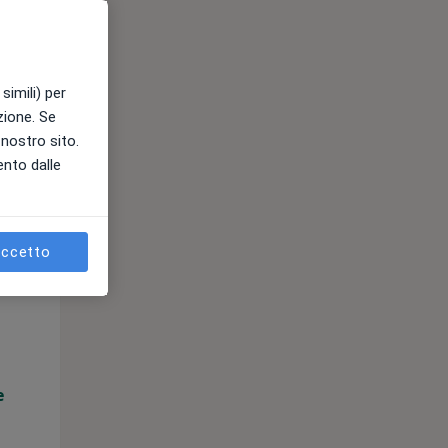
e
simili) per
azione. Se
l nostro sito.
ento dalle
ccetto
Mer,
Gio,
Ven,
12 Ago
13 Ago
14 Ago
e