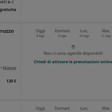
ATI & C
gratuita
rruzzo
Oggi
Domani
Lun,
Mar,
8 Ago
9 Ago
10 Ago
11 Ago
i
Non ci sono agende disponibili!
Chiedi di attivare le prenotazioni onlin
•
Mappa
130 €
Oggi
Domani
Lun,
Mar,