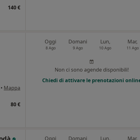
140 €
Oggi
Domani
Lun,
Mar,
8 Ago
9 Ago
10 Ago
11 Ago
i
Non ci sono agende disponibili!
Chiedi di attivare le prenotazioni onlin
•
Mappa
80 €
Rodà
Oggi
Domani
Lun,
Mar,