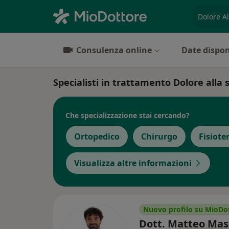
es. prest
Consulenza online
Date dispon
Specialisti in trattamento Dolore alla 
Che specializzazione stai cercando?
Ortopedico
Chirurgo
Fisiote
Visualizza altre informazioni
Nuovo profilo su MioDo
Dott. Matteo Ma