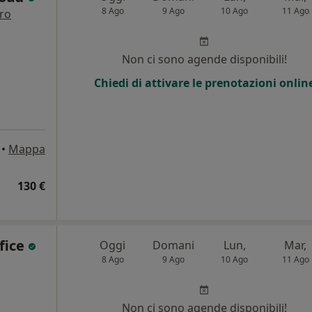
8 Ago
9 Ago
10 Ago
11 Ago
tro
i
Non ci sono agende disponibili!
Chiedi di attivare le prenotazioni onlin
•
Mappa
130 €
fice
Oggi
Domani
Lun,
Mar,
8 Ago
9 Ago
10 Ago
11 Ago
Non ci sono agende disponibili!