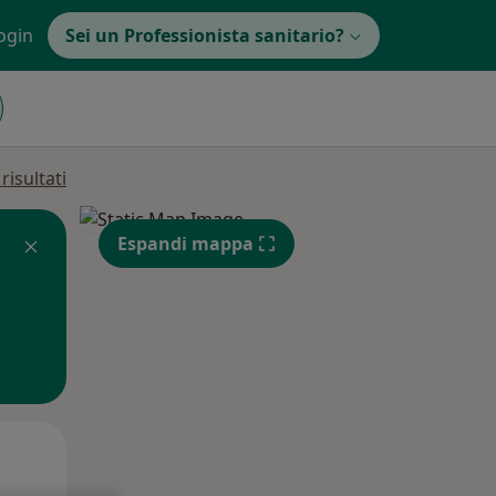
ogin
Sei un Professionista sanitario?
isultati
Espandi mappa
Mer,
Gio,
Ven,
12 Ago
13 Ago
14 Ago