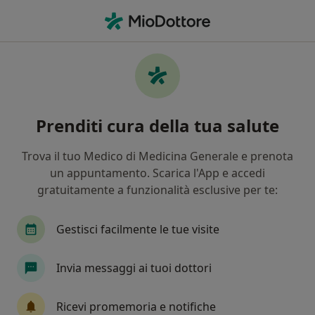
Men
Ortopedico • Livorno, LI
Filters
Assicurazione
Mappa
Ortopedici a Livorno. Prenota online la tua
Prenditi cura della tua salute
visita
In che modo ordiniamo i risultati
Trova il tuo Medico di Medicina Generale e prenota
un appuntamento. Scarica l'App e accedi
gratuitamente a funzionalità esclusive per te:
Gestisci facilmente le tue visite
Invia messaggi ai tuoi dottori
Pagamenti online
Ricevi promemoria e notifiche