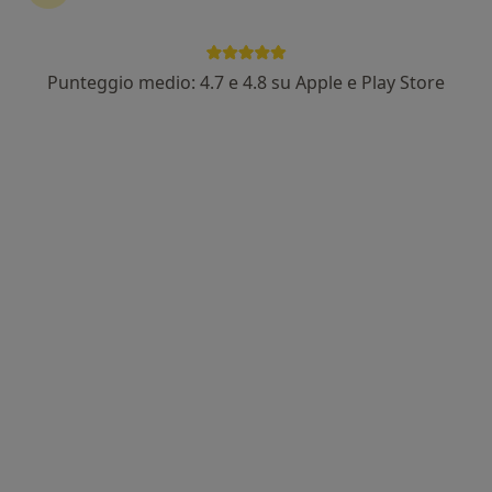
Dott. David Biancalani
·
Altro
Ortopedico
291 recensioni
Punteggio medio: 4.7 e 4.8 su Apple e Play Store
Indirizzo 1
Indirizzo 2
Indirizzo 3
Indirizzo 4
Via della Meridiana, 1, Livorno
•
Mappa
Studio Igea
Visita ortopedica
da 130 €
Questo dottore non ha ancora attivato le prenotazioni online presso questo indirizzo.
Chiedi di attivare le prenotazioni online