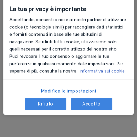
La tua privacy è importante
Accettando, consenti a noi e ai nostri partner di utilizzare
cookie (o tecnologie simili) per raccogliere dati statistici
e fornirti contenuti in base alle tue abitudini di
navigazione. Se rifiuti tutti i cookie, utilizzeremo solo
quelli necessari per il corretto utilizzo del nostro sito.
Puoi revocare il tuo consenso o aggiornare le tue
preferenze in qualsiasi momento dalle impostazioni. Per
Dott. Vito Lavanga
saperne di più, consulta la nostra
Informativa sui cookie
·
Altro
Ortopedico, Chirurgo vertebrale, Neurochirurgo
1074 recensioni
Modifica le impostazioni
Indirizzo
Online 1
Online 2
Rifiuto
Accetto
Via Montebello 102, Livorno
•
Mappa
Casa di Cura Villa Tirrena
Prima visita ortopedica
da 180 €