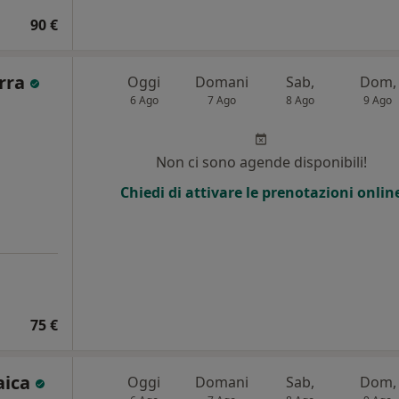
90 €
urra
Oggi
Domani
Sab,
Dom,
6 Ago
7 Ago
8 Ago
9 Ago
Non ci sono agende disponibili!
Chiedi di attivare le prenotazioni onlin
75 €
aica
Oggi
Domani
Sab,
Dom,