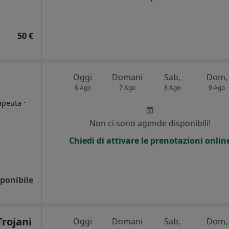
50 €
Oggi
Domani
Sab,
Dom,
6 Ago
7 Ago
8 Ago
9 Ago
·
rapeuta
Non ci sono agende disponibili!
Chiedi di attivare le prenotazioni onlin
ponibile
Trojani
Oggi
Domani
Sab,
Dom,