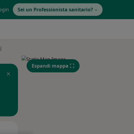
ogin
Sei un Professionista sanitario?
i
Espandi mappa
Lun,
Mar,
Mer,