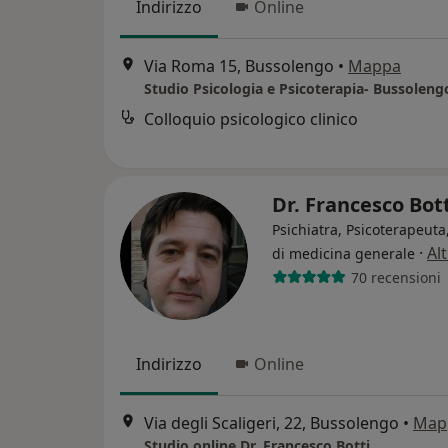
Indirizzo
Online
Via Roma 15, Bussolengo
•
Mappa
Studio Psicologia e Psicoterapia- Bussoleng
Colloquio psicologico clinico
Dr. Francesco Bot
Psichiatra, Psicoterapeut
·
Al
di medicina generale
70 recensioni
Indirizzo
Online
Via degli Scaligeri, 22, Bussolengo
•
Map
Studio online Dr. Francesco Botti