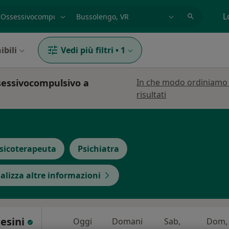
azione, medico, struttura
es: Roma
L
ibili
Vedi più filtri
•
1
ssessivocompulsivo a
In che modo ordiniamo 
risultati
sicoterapeuta
Psichiatra
alizza altre informazioni
lesini
Oggi
Domani
Sab,
Dom,