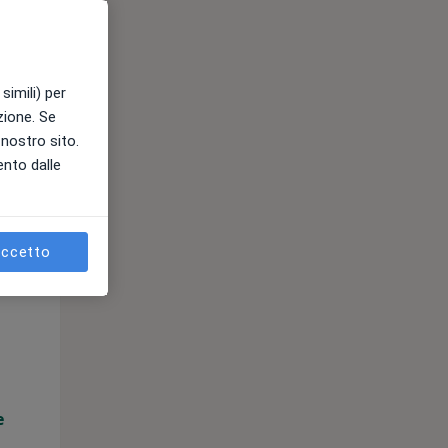
10 Ago
11 Ago
12 Ago
simili) per
e
azione. Se
l nostro sito.
ento dalle
ccetto
Lun,
Mar,
Mer,
10 Ago
11 Ago
12 Ago
e