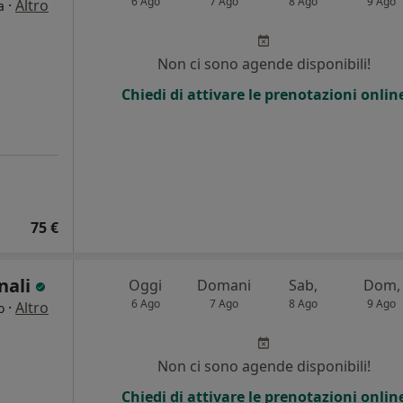
6 Ago
7 Ago
8 Ago
9 Ago
·
Altro
a
Non ci sono agende disponibili!
Chiedi di attivare le prenotazioni onlin
75 €
nali
Oggi
Domani
Sab,
Dom,
6 Ago
7 Ago
8 Ago
9 Ago
·
Altro
o
Non ci sono agende disponibili!
Chiedi di attivare le prenotazioni onlin