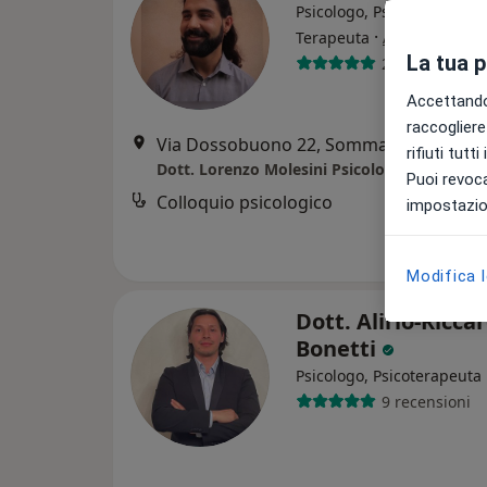
Psicologo, Psicologo clinic
·
Altro
Terapeuta
La tua 
25 recensioni
Accettando,
raccogliere 
Via Dossobuono 22, Sommacampagna
•
rifiuti tutt
Dott. Lorenzo Molesini Psicologo
Puoi revoca
Colloquio psicologico
impostazion
Modifica 
Dott. Alirio-Ricca
Bonetti
Psicologo, Psicoterapeuta
9 recensioni