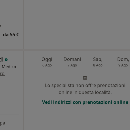
o
da 55 €
ti
Oggi
Domani
Sab,
Dom,
6 Ago
7 Ago
8 Ago
9 Ago
a, Medico
tro
Lo specialista non offre prenotazioni
online in questa località.
Vedi indirizzi con prenotazioni online
pa