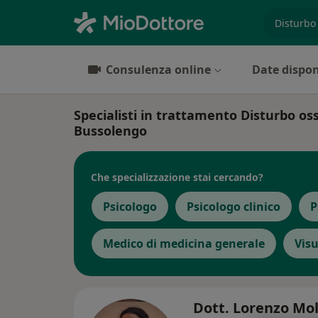
es. prest
Consulenza online
Date dispon
Specialisti in trattamento Disturbo o
Bussolengo
Che specializzazione stai cercando?
Psicologo
Psicologo clinico
P
Medico di medicina generale
Visu
Dott. Lorenzo Mo