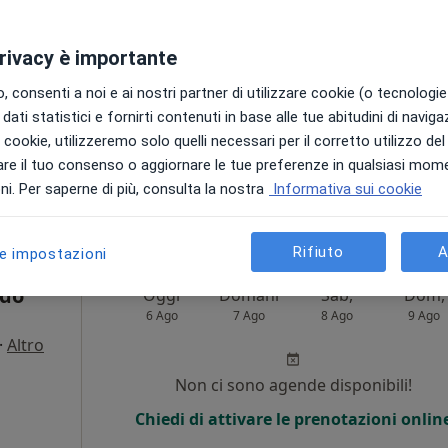
6 Ago
7 Ago
8 Ago
9 Ago
o,
privacy è importante
Non ci sono agende disponibili!
 consenti a noi e ai nostri partner di utilizzare cookie (o tecnologie 
Chiedi di attivare le prenotazioni onlin
dati statistici e fornirti contenuti in base alle tue abitudini di navig
Mappa
i i cookie, utilizzeremo solo quelli necessari per il corretto utilizzo de
re il tuo consenso o aggiornare le tue preferenze in qualsiasi mom
65 €
i. Per saperne di più, consulta la nostra
Informativa sui cookie
Rifiuto
A
le impostazioni
rdo
Oggi
Domani
Sab,
Dom,
6 Ago
7 Ago
8 Ago
9 Ago
·
Altro
Non ci sono agende disponibili!
Chiedi di attivare le prenotazioni onlin