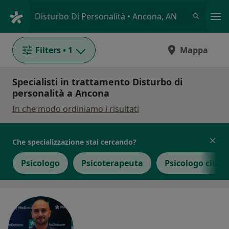
Men
Disturbo Di Personalità • Ancona, AN
Filters
• 1
Mappa
Specialisti in trattamento Disturbo di
personalità a Ancona
In che modo ordiniamo i risultati
Che specializzazione stai cercando?
Psicologo
Psicoterapeuta
Psicologo clinic