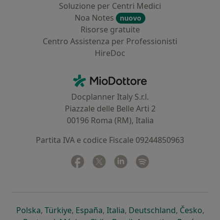
Soluzione per Centri Medici
Noa Notes
nuovo
Risorse gratuite
Centro Assistenza per Professionisti
HireDoc
Contatti
MioDottore - Homepage
Docplanner Italy S.r.l.
Piazzale delle Belle Arti 2
00196 Roma (RM), Italia
Partita IVA e codice Fiscale 09244850963
Facebook
si apre in una nuova scheda
Twitter
si apre in una nuova scheda
Linkedin
si apre in una nuova sc
Spotify
si apre in una nuo
si apre in una nuova scheda
si apre in una nuova scheda
si apre in una nuova scheda
si apre in una nuova sche
si apre in 
si a
Polska
,
Türkiye
,
España
,
Italia
,
Deutschland
,
Česko
,