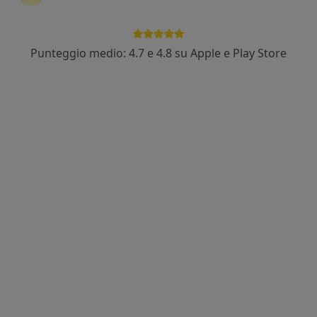
Punteggio medio: 4.7 e 4.8 su Apple e Play Store
Dott. Federico Bottazzi
·
Altro
Psicoterapeuta, Psicologo, Psicologo clinico
5 recensioni
Indirizzo
Online
Via Tondelli 6, Correggio
•
Mappa
Ambulatori San Pietro
Psicoterapia
da 80 €
Questo dottore non ha ancora attivato le prenotazioni online presso questo indirizzo.
Chiedi di attivare le prenotazioni online