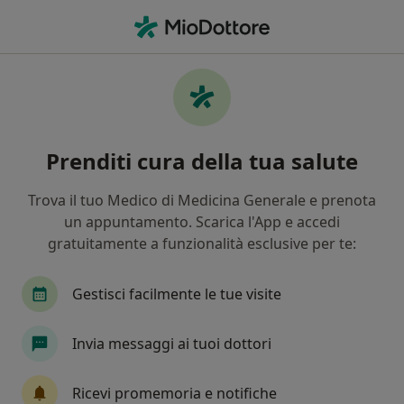
Men
Disturbi Specifici Di Apprendimento Dsa • Carpi, MO
Filters
• 1
Assicurazione
Map
Specialisti in trattamento Disturbi Specifici
Prenditi cura della tua salute
di Apprendimento (DSA) a Carpi
In che modo ordiniamo i risultati
Trova il tuo Medico di Medicina Generale e prenota
un appuntamento. Scarica l'App e accedi
gratuitamente a funzionalità esclusive per te:
Che specializzazione stai cercando?
Logopedista
Psicologo
Psicoterapeuta
Gestisci facilmente le tue visite
Invia messaggi ai tuoi dottori
Ricevi promemoria e notifiche