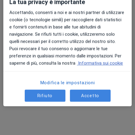
Chiedi di attivare le prenotazioni online
La tua privacy è importante
Accettando, consenti a noi e ai nostri partner di utilizzare
cookie (o tecnologie simili) per raccogliere dati statistici
e fornirti contenuti in base alle tue abitudini di
navigazione. Se rifiuti tutti i cookie, utilizzeremo solo
quelli necessari per il corretto utilizzo del nostro sito.
Puoi revocare il tuo consenso o aggiornare le tue
preferenze in qualsiasi momento dalle impostazioni. Per
saperne di più, consulta la nostra
Informativa sui cookie
Dott.ssa Arianna Silvestri
·
Altro
Logopedista
Modifica le impostazioni
7 recensioni
Rifiuto
Accetto
Indirizzo
Online
Via Guido Fassi 43, Carpi
•
Mappa
Studio privato - Carpi
Prima visita logopedica
55 €