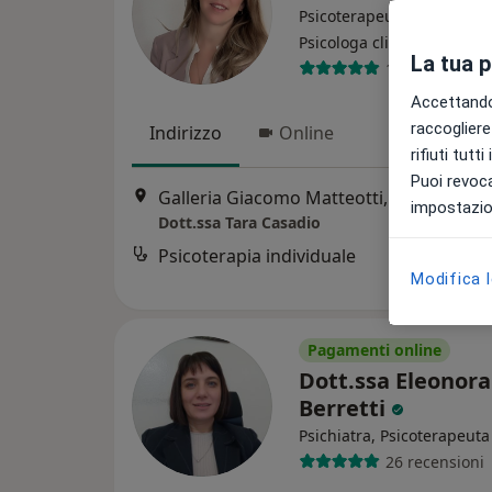
Psicoterapeuta, Psicologa,
·
Altro
Psicologa clinica
La tua 
18 recensioni
Accettando,
raccogliere 
Indirizzo
Online
rifiuti tutt
Puoi revoca
Galleria Giacomo Matteotti, 20, Lugo
•
M
impostazion
Dott.ssa Tara Casadio
Psicoterapia individuale
Modifica 
Pagamenti online
Dott.ssa Eleonora
Berretti
Psichiatra, Psicoterapeuta
26 recensioni