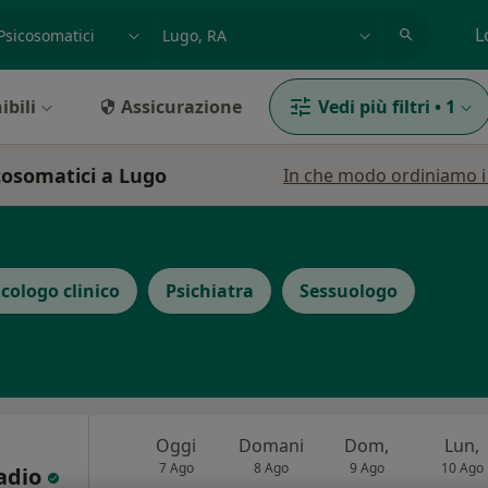
azione, medico, struttura
es: Roma
L
ibili
Assicurazione
Vedi più filtri
•
1
icosomatici a Lugo
In che modo ordiniamo i r
icologo clinico
Psichiatra
Sessuologo
Oggi
Domani
Dom,
Lun,
7 Ago
8 Ago
9 Ago
10 Ago
sadio