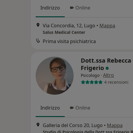
Indirizzo
Online
Via Concordia, 12, Lugo
•
Mappa
Salus Medical Center
Prima visita psichiatrica
Dott.ssa Rebecca
Frigerio
·
Altro
Psicologo
4 recensioni
Indirizzo
Online
Galleria del Corso 20, Lugo
•
Mappa
Studio di Psicologia della Dott.ssa Frigerio