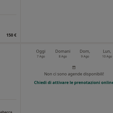
150 €
Oggi
Domani
Dom,
Lun,
7 Ago
8 Ago
9 Ago
10 Ago
Non ci sono agende disponibili!
Chiedi di attivare le prenotazioni onlin
 Rebecca