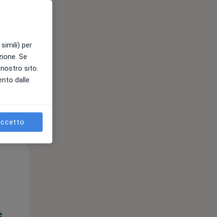
e
simili) per
azione. Se
l nostro sito.
ento dalle
ccetto
Mar,
Mer,
Gio,
11 Ago
12 Ago
13 Ago
e