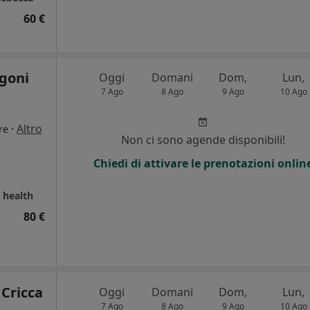
60 €
agoni
Oggi
Domani
Dom,
Lun,
7 Ago
8 Ago
9 Ago
10 Ago
·
Altro
re
Non ci sono agende disponibili!
Chiedi di attivare le prenotazioni onlin
 health
80 €
 Cricca
Oggi
Domani
Dom,
Lun,
7 Ago
8 Ago
9 Ago
10 Ago