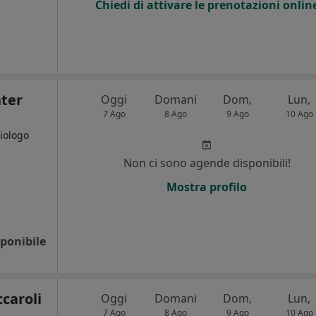
Chiedi di attivare le prenotazioni onlin
nter
Oggi
Domani
Dom,
Lun,
7 Ago
8 Ago
9 Ago
10 Ago
diologo
Non ci sono agende disponibili!
Mostra profilo
ponibile
ccaroli
Oggi
Domani
Dom,
Lun,
7 Ago
8 Ago
9 Ago
10 Ago