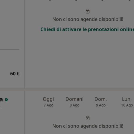
Non ci sono agende disponibili!
Chiedi di attivare le prenotazioni onlin
60 €
ra
Oggi
Domani
Dom,
Lun,
7 Ago
8 Ago
9 Ago
10 Ago
a
Non ci sono agende disponibili!