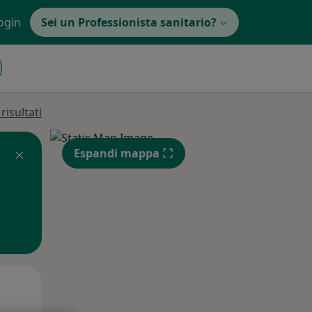
ogin
Sei un Professionista sanitario?
isultati
Espandi mappa
Mar,
Mer,
Gio,
11 Ago
12 Ago
13 Ago