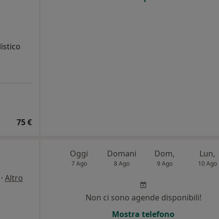
istico
75 €
Oggi
Domani
Dom,
Lun,
7 Ago
8 Ago
9 Ago
10 Ago
·
Altro
Non ci sono agende disponibili!
Mostra telefono