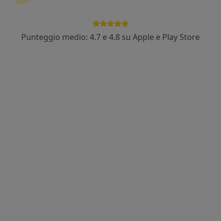
Punteggio medio: 4.7 e 4.8 su Apple e Play Store
Dott. Cosimo Russo
·
Altro
Psicoterapeuta, Psicologo, Psicologo clinico
14 recensioni
Indirizzo
Online
Via del Monte 3, Angri
•
Mappa
Psicoterapeuta Cosimo Russo
Colloquio psicologico
70 €
Questo dottore non ha ancora attivato le prenotazioni online presso questo indirizzo.
Chiedi di attivare le prenotazioni online