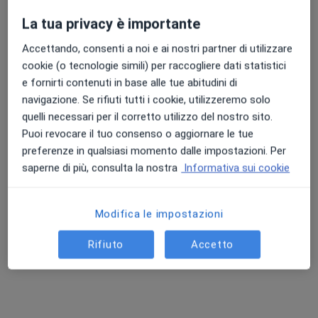
Chiedi di attivare le prenotazioni online
La tua privacy è importante
Accettando, consenti a noi e ai nostri partner di utilizzare
cookie (o tecnologie simili) per raccogliere dati statistici
e fornirti contenuti in base alle tue abitudini di
navigazione. Se rifiuti tutti i cookie, utilizzeremo solo
quelli necessari per il corretto utilizzo del nostro sito.
Puoi revocare il tuo consenso o aggiornare le tue
preferenze in qualsiasi momento dalle impostazioni. Per
Dott.ssa Mariagrazia D'Amaro
saperne di più, consulta la nostra
Informativa sui cookie
·
Altro
Psicoterapeuta, Psicologa clinica, Psicologa
7 recensioni
Modifica le impostazioni
Indirizzo
Online
Rifiuto
Accetto
Via Arcivescovo Carmine Cesarano, 14, Pagani
•
Mappa
Studio privato D'Amaro Mariagrazia
Colloquio psicologico
Prestazione gratuita