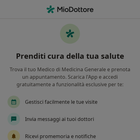
Men
Disturbi Dell Attenzione • Scafati, SA
Filters
• 1
Mappa
Specialisti in trattamento Disturbi
Prenditi cura della tua salute
dell'attenzione a Scafati
In che modo ordiniamo i risultati
Trova il tuo Medico di Medicina Generale e prenota
un appuntamento. Scarica l'App e accedi
gratuitamente a funzionalità esclusive per te:
Che specializzazione stai cercando?
Psicologo
Psicologo clinico
Psicoterapeut
Gestisci facilmente le tue visite
Invia messaggi ai tuoi dottori
Ricevi promemoria e notifiche