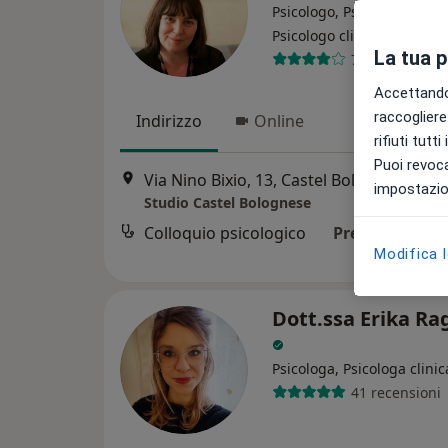
Psicologo, Psicoterapeuta,
·
Altro
Psicologo clinico
La tua 
7 recensioni
Accettando,
raccogliere 
Indirizzo
Online
rifiuti tutt
Puoi revoca
Via Nino Bixio, 13, Castel Bolognese
•
Ma
impostazion
Studio Castel Bolognese
Colloquio psicologico
Prezzo non dis
Modifica 
Dott.ssa Erika Ra
Psicologa, Psicologa clinic
41 recensioni