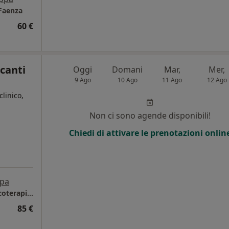
 Faenza
60 €
canti
Oggi
Domani
Mar,
Mer,
9 Ago
10 Ago
11 Ago
12 Ago
clinico,
Non ci sono agende disponibili!
Chiedi di attivare le prenotazioni onlin
pa
A Faenza: c/o Studio Gestalt: Psicologia, Psicoterapia e Counseling.
85 €