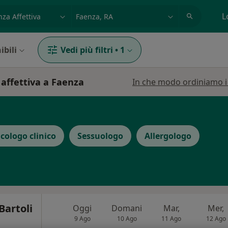
azione, medico, struttura
es: Roma
L
ibili
Vedi più filtri
•
1
 affettiva a Faenza
In che modo ordiniamo i r
icologo clinico
Sessuologo
Allergologo
Bartoli
Oggi
Domani
Mar,
Mer,
9 Ago
10 Ago
11 Ago
12 Ago