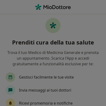
Men
Demenza • Lucca, LU
Filters
• 1
Assicurazione
Map
Specialisti in trattamento demenza a Lucca
Prenditi cura della tua salute
In che modo ordiniamo i risultati
Trova il tuo Medico di Medicina Generale e prenota
un appuntamento. Scarica l'App e accedi
Che specializzazione stai cercando?
gratuitamente a funzionalità esclusive per te:
Neurologo
Psicologo
Psichiatra
Neur
Gestisci facilmente le tue visite
Invia messaggi ai tuoi dottori
Ricevi promemoria e notifiche