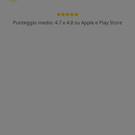
Punteggio medio: 4.7 e 4.8 su Apple e Play Store
Pagamenti online
Dott.ssa Camilla Persico
·
Altro
Psicologa, Sessuologa, Neuropsicologa
121 recensioni
Indirizzo
Online
Via Fillungo, 45, Lucca
•
Mappa
ONLINE - Studio di Psicologia Lucca - Dott.ssa Camilla Persico
Consulenza online
70 €
Questo dottore non ha ancora attivato le prenotazioni online presso questo indirizzo.
Chiedi di attivare le prenotazioni online