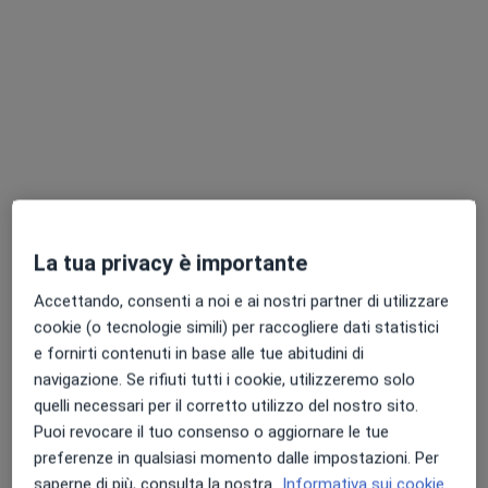
Chiedi di attivare le prenotazioni online
La tua privacy è importante
Pagamenti online
Accettando, consenti a noi e ai nostri partner di utilizzare
Dott.ssa Antonella Nieddu
cookie (o tecnologie simili) per raccogliere dati statistici
·
Altro
Psicologa
e fornirti contenuti in base alle tue abitudini di
10 recensioni
navigazione. Se rifiuti tutti i cookie, utilizzeremo solo
quelli necessari per il corretto utilizzo del nostro sito.
Indirizzo
Online
Puoi revocare il tuo consenso o aggiornare le tue
preferenze in qualsiasi momento dalle impostazioni. Per
saperne di più, consulta la nostra
Informativa sui cookie