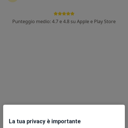
Punteggio medio: 4.7 e 4.8 su Apple e Play Store
Dott. Andrea Boggero
·
Altro
Psicologo, Psicologo clinico
130 recensioni
Indirizzo
Online
Ancona
•
Mappa
Studio di Psicologia Online del Dott. Andrea Boggero ad Ancona
Colloquio psicologico
60 €
Questo dottore non ha ancora attivato le prenotazioni online presso questo indirizzo.
Chiedi di attivare le prenotazioni online
La tua privacy è importante