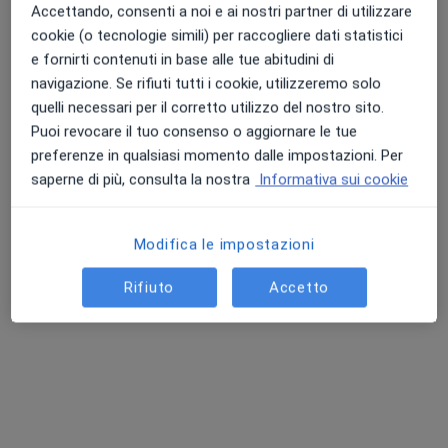
Accettando, consenti a noi e ai nostri partner di utilizzare
cookie (o tecnologie simili) per raccogliere dati statistici
e fornirti contenuti in base alle tue abitudini di
navigazione. Se rifiuti tutti i cookie, utilizzeremo solo
quelli necessari per il corretto utilizzo del nostro sito.
Puoi revocare il tuo consenso o aggiornare le tue
preferenze in qualsiasi momento dalle impostazioni. Per
Dott.ssa Stefania D'acunto
saperne di più, consulta la nostra
Informativa sui cookie
·
Altro
Neurologa
40 recensioni
Modifica le impostazioni
Via Fratelli Rosselli 9/a, Falconara Marittima
•
Mappa
Polimedica Falconara
Rifiuto
Accetto
Prima visita neurologica
120 €
Questo dottore non ha ancora attivato le prenotazioni online presso questo indirizzo.
Chiedi di attivare le prenotazioni online