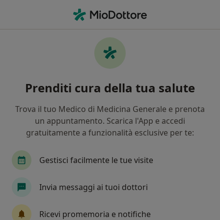
Men
Demenza • Ancona, AN
Filters
• 1
Assicurazione
Map
Specialisti in trattamento demenza a
Prenditi cura della tua salute
Ancona
In che modo ordiniamo i risultati
Trova il tuo Medico di Medicina Generale e prenota
un appuntamento. Scarica l'App e accedi
gratuitamente a funzionalità esclusive per te:
Che specializzazione stai cercando?
Neurologo
Psicologo
Psicoterapeuta
Gestisci facilmente le tue visite
Invia messaggi ai tuoi dottori
Ricevi promemoria e notifiche