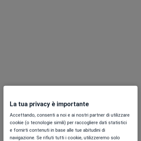
Pagamenti online
Dott. Luca Del Prete
Nutrizionista
17 recensioni
Indirizzo
Online
La tua privacy è importante
Accettando, consenti a noi e ai nostri partner di utilizzare
Via Giudice Antonio, 6, Salerno
•
Mappa
cookie (o tecnologie simili) per raccogliere dati statistici
Fix&Fit
e fornirti contenuti in base alle tue abitudini di
Analisi bioimpedenziometrica
30 €
navigazione. Se rifiuti tutti i cookie, utilizzeremo solo