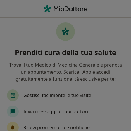
Men
Costipazione • Salerno, SA
Filters
• 1
Assicurazione
Map
Specialisti in trattamento Costipazione a
Prenditi cura della tua salute
Salerno
In che modo ordiniamo i risultati
Trova il tuo Medico di Medicina Generale e prenota
un appuntamento. Scarica l'App e accedi
gratuitamente a funzionalità esclusive per te:
Che specializzazione stai cercando?
Nutrizionista
Gastroenterologo
Dietista
Gestisci facilmente le tue visite
Invia messaggi ai tuoi dottori
Ricevi promemoria e notifiche