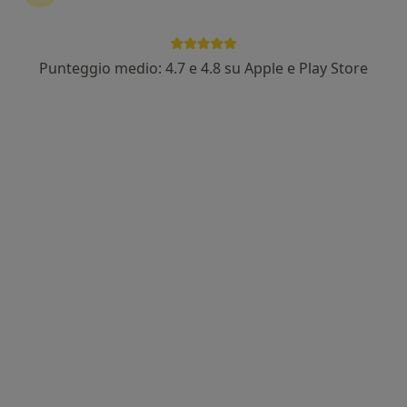
Punteggio medio: 4.7 e 4.8 su Apple e Play Store
Nuovo profilo su MioDottore
Pagamenti online
Dott. Alessio Baldi
·
Altro
Nutrizionista, Biologo nutrizionista
6 recensioni
Via Roberto Wenner 28, Salerno
•
Mappa
Greatwave Crossfit - Dott. Alessio Baldi
Analisi della composizione corporea
30 €
Questo dottore non ha ancora attivato le prenotazioni online presso questo indirizzo.
Chiedi di attivare le prenotazioni online