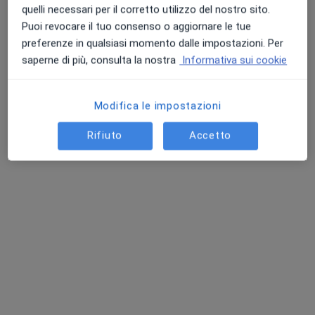
Questo dottore non ha ancora attivato le prenotazioni online presso questo indirizzo.
quelli necessari per il corretto utilizzo del nostro sito.
Puoi revocare il tuo consenso o aggiornare le tue
Chiedi di attivare le prenotazioni online
preferenze in qualsiasi momento dalle impostazioni. Per
saperne di più, consulta la nostra
Informativa sui cookie
Modifica le impostazioni
Rifiuto
Accetto
Pagamenti online
Dott. Emanuele Alfano
Nutrizionista
139 recensioni
Indirizzo
Online