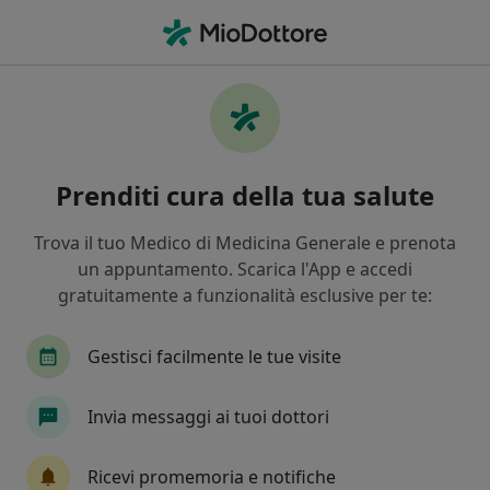
Men
Costipazione • Parma, PR
Filters
• 1
Assicurazione
Map
Specialisti in trattamento Costipazione a
Prenditi cura della tua salute
Parma
In che modo ordiniamo i risultati
Trova il tuo Medico di Medicina Generale e prenota
un appuntamento. Scarica l'App e accedi
gratuitamente a funzionalità esclusive per te:
Che specializzazione stai cercando?
Nutrizionista
Dietista
Osteopata
Psi
Gestisci facilmente le tue visite
Invia messaggi ai tuoi dottori
Ricevi promemoria e notifiche