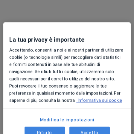
La tua privacy è importante
Dott.ssa Chiara Marzo Maggio
Accettando, consenti a noi e ai nostri partner di utilizzare
Nutrizionista
cookie (o tecnologie simili) per raccogliere dati statistici
43 recensioni
e fornirti contenuti in base alle tue abitudini di
navigazione. Se rifiuti tutti i cookie, utilizzeremo solo
Indirizzo 1
Indirizzo 2
Online
quelli necessari per il corretto utilizzo del nostro sito.
Puoi revocare il tuo consenso o aggiornare le tue
preferenze in qualsiasi momento dalle impostazioni. Per
Via Baganza 11/1, Parma
•
Mappa
saperne di più, consulta la nostra
Informativa sui cookie
Centro Medico Specialistico Baganza
Analisi del microbiota intestinale
120 €
Modifica le impostazioni
Questo dottore non ha ancora attivato le prenotazioni online presso questo indirizzo.
Rifiuto
Accetto
Chiedi di attivare le prenotazioni online