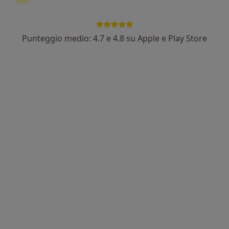
Punteggio medio: 4.7 e 4.8 su Apple e Play Store
Dott. Stefano Bianchi
·
Altro
Nutrizionista
78 recensioni
Borgo Gian Domenico Romagnosi 8, Parma
•
Mappa
Studio Privato - Nutrimens - dott. Stefano Bianchi
Prima visita nutrizionistica
da 82 €
Questo dottore non ha ancora attivato le prenotazioni online presso questo indirizzo.
Chiedi di attivare le prenotazioni online