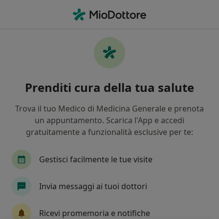
Men
Calcolosi Della Colecisti • Laterza, TA
Filters
• 1
Mappa
Specialisti in trattamento Calcolosi della
Prenditi cura della tua salute
colecisti a Laterza
In che modo ordiniamo i risultati
Trova il tuo Medico di Medicina Generale e prenota
un appuntamento. Scarica l'App e accedi
gratuitamente a funzionalità esclusive per te:
Che specializzazione stai cercando?
Chirurgo generale
Senologo
Gastroenter
Gestisci facilmente le tue visite
Invia messaggi ai tuoi dottori
Ricevi promemoria e notifiche