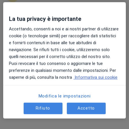
La tua privacy è importante
Punteggio medio: 4.7 e 4.8 su Apple e Play Store
Dr. Massimo Lupoli
Accettando, consenti a noi e ai nostri partner di utilizzare
·
Altro
cookie (o tecnologie simili) per raccogliere dati statistici
Chirurgo generale, Senologo, Chirurgo estetico
e fornirti contenuti in base alle tue abitudini di
212 recensioni
navigazione. Se rifiuti tutti i cookie, utilizzeremo solo
Via Costantinopoli 10, Laterza
•
Mappa
quelli necessari per il corretto utilizzo del nostro sito.
Studio Medico SAN VITO
Puoi revocare il tuo consenso o aggiornare le tue
Asportazione chirurgica
da 200 €
preferenze in qualsiasi momento dalle impostazioni. Per
saperne di più, consulta la nostra
Informativa sui cookie
Questo dottore non ha ancora attivato le prenotazioni online presso questo indirizzo.
Chiedi di attivare le prenotazioni online
Modifica le impostazioni
Rifiuto
Accetto