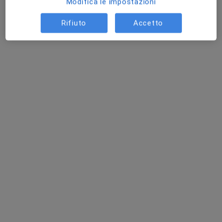
Modifica le impostazioni
Questo dottore non ha ancora attivato le prenotazioni online presso questo indirizzo.
Rifiuto
Accetto
Chiedi di attivare le prenotazioni online
Dott. Vincenzo Delvecchio
·
Altro
Medico di medicina generale, Ecografista
1 recensione
Indirizzo 1
Indirizzo 2
Via Don Luigi Sturzo 3, Laterza
•
Mappa