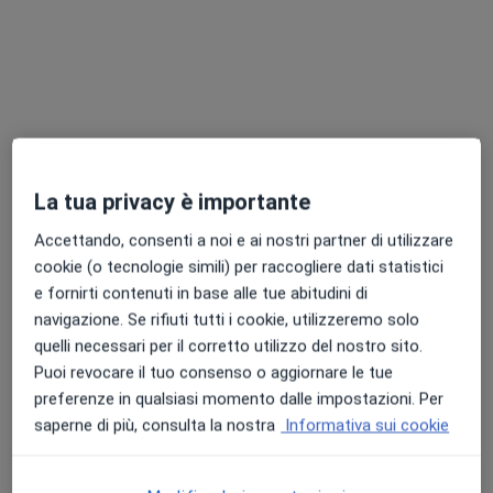
Chiedi di attivare le prenotazioni online
La tua privacy è importante
Accettando, consenti a noi e ai nostri partner di utilizzare
cookie (o tecnologie simili) per raccogliere dati statistici
Nuovo profilo su MioDottore
e fornirti contenuti in base alle tue abitudini di
Dr. Angelo Denisi
navigazione. Se rifiuti tutti i cookie, utilizzeremo solo
quelli necessari per il corretto utilizzo del nostro sito.
·
Altro
Fisiatra, Ecografista
Puoi revocare il tuo consenso o aggiornare le tue
18 recensioni
preferenze in qualsiasi momento dalle impostazioni. Per
Via del Mercato 62, Castellaneta
•
Mappa
saperne di più, consulta la nostra
Informativa sui cookie
Centro Diagnostico Polispecialistico Semeraro
Visita fisiatrica
Prezzo non disponibile