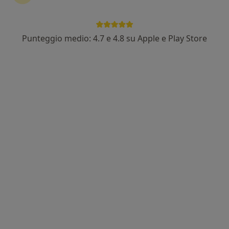
Visualizza altre informazioni
Punteggio medio: 4.7 e 4.8 su Apple e Play Store
Dr. Carlo Bonali
·
Altro
Reumatologo
44 recensioni
Via Costantinopoli 10, Laterza
•
Mappa
Studio Medico SAN VITO
Prima visita reumatologica
120 €
Questo dottore non ha ancora attivato le prenotazioni online presso questo indirizzo.