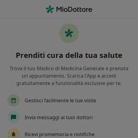
Men
Osteoporosi • Laterza, TA
Filters
• 1
Mappa
Specialisti in trattamento Osteoporosi a
Prenditi cura della tua salute
Laterza
In che modo ordiniamo i risultati
Trova il tuo Medico di Medicina Generale e prenota
un appuntamento. Scarica l'App e accedi
gratuitamente a funzionalità esclusive per te:
Che specializzazione stai cercando?
Reumatologo
Ecografista
Gestisci facilmente le tue visite
Gastroenterologo
Neurologo
Invia messaggi ai tuoi dottori
Dermatologo
Ricevi promemoria e notifiche