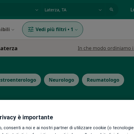
azione, medico, struttura
es: Roma
L
ibili
Vedi più filtri
•
1
Laterza
In che modo ordiniamo i r
stroenterologo
Neurologo
Reumatologo
privacy è importante
Oggi
Domani
Dom,
Lun,
 consenti a noi e ai nostri partner di utilizzare cookie (o tecnologie 
7 Ago
8 Ago
9 Ago
10 Ago
Pediatra