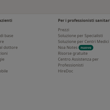
azienti
Per i professionisti sanitar
i
Prezzi
di base
Soluzione per Specialisti
ure
Soluzione per Centri Medici
al dottore
Noa Notes
nuovo
zioni
Risorse gratuite
gie
Centro Assistenza per
Professionisti
bile
HireDoc