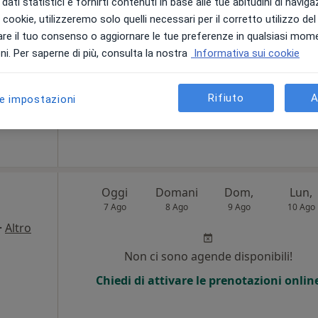
dati statistici e fornirti contenuti in base alle tue abitudini di navig
i i cookie, utilizzeremo solo quelli necessari per il corretto utilizzo de
Non ci sono agende disponibili!
re il tuo consenso o aggiornare le tue preferenze in qualsiasi mom
i. Per saperne di più, consulta la nostra
Informativa sui cookie
Chiedi di attivare le prenotazioni onlin
sio Galati
Rifiuto
A
le impostazioni
Oggi
Domani
Dom,
Lun,
7 Ago
8 Ago
9 Ago
10 Ago
·
Altro
i
Non ci sono agende disponibili!
Chiedi di attivare le prenotazioni onlin