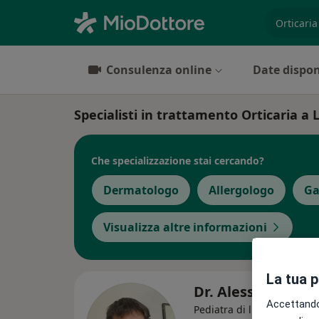
es. prest
Consulenza online
Date dispon
Specialisti in trattamento Orticaria a 
Che specializzazione stai cercando?
Dermatologo
Allergologo
Ga
Visualizza altre informazioni
La tua 
Dr. Alessio Galati
Accettando,
Pediatra di libera scelta, 