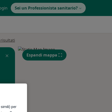
ogin
Sei un Professionista sanitario?
isultati
Espandi mappa
Mar,
Mer,
Gio,
simili) per
11 Ago
12 Ago
13 Ago