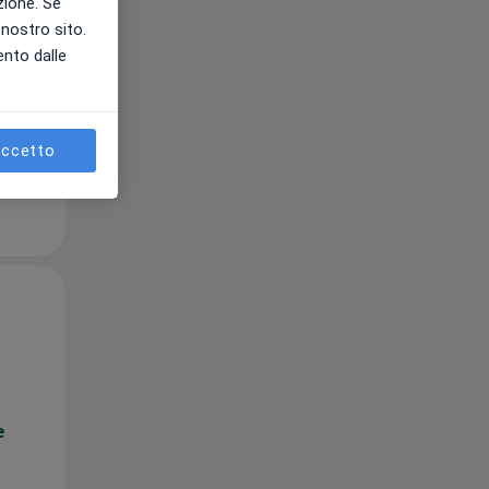
azione. Se
l nostro sito.
ento dalle
e
ccetto
Mar,
Mer,
Gio,
11 Ago
12 Ago
13 Ago
e