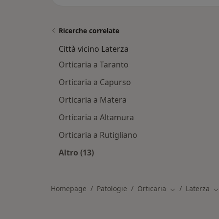
Ricerche correlate
Città vicino Laterza
Orticaria a Taranto
Orticaria a Capurso
Orticaria a Matera
Orticaria a Altamura
Orticaria a Rutigliano
Altro (13)
Altro nella categoria: Città vicino La
Homepage
Patologie
Orticaria
Laterza
Cambia città
C