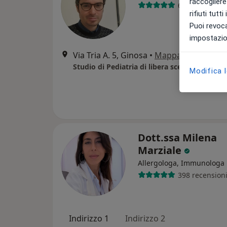
raccogliere 
61 recensioni
rifiuti tutt
Puoi revoca
impostazion
Via Tria A. 5, Ginosa
•
Mappa
Studio di Pediatria di libera scelta Dott. Ales
Modifica 
Dott.ssa Milena
Marziale
Allergologa, Immunologa
398 recension
Indirizzo 1
Indirizzo 2