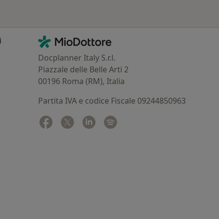
Contatti
MioDottore - Homepage
i
Docplanner Italy S.r.l.
Piazzale delle Belle Arti 2
00196 Roma (RM), Italia
Partita IVA e codice Fiscale 09244850963
Facebook
si apre in una nuova scheda
Twitter
si apre in una nuova scheda
Linkedin
si apre in una nuova scheda
Spotify
si apre in una nuova sched