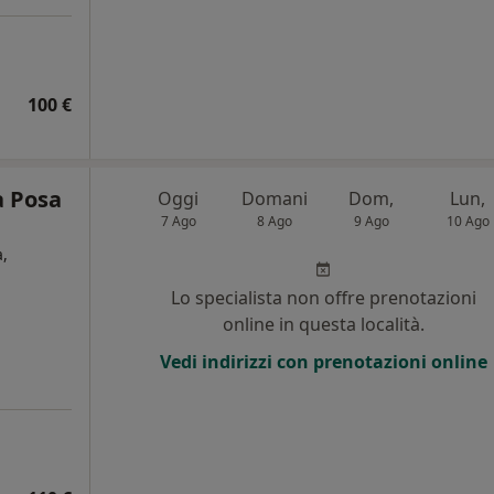
100 €
a Posa
Oggi
Domani
Dom,
Lun,
7 Ago
8 Ago
9 Ago
10 Ago
,
Lo specialista non offre prenotazioni
online in questa località.
Vedi indirizzi con prenotazioni online