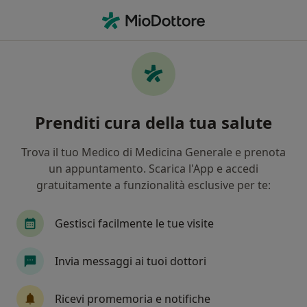
Men
Bruciore • Giarre, CT
Filters
• 1
Mappa
Specialisti in trattamento bruciore a Giarre
Prenditi cura della tua salute
In che modo ordiniamo i risultati
Trova il tuo Medico di Medicina Generale e prenota
un appuntamento. Scarica l'App e accedi
Che specializzazione stai cercando?
gratuitamente a funzionalità esclusive per te:
Medico di medicina generale
Reumatologo
Gestisci facilmente le tue visite
Invia messaggi ai tuoi dottori
Ricevi promemoria e notifiche