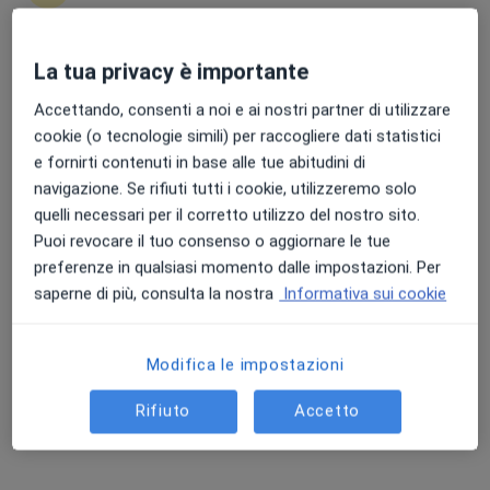
La tua privacy è importante
Punteggio medio: 4.7 e 4.8 su Apple e Play Store
Prof. Rosario Fornaro
Accettando, consenti a noi e ai nostri partner di utilizzare
·
Altro
cookie (o tecnologie simili) per raccogliere dati statistici
Gastroenterologo, Angiologo, Chirurgo generale
e fornirti contenuti in base alle tue abitudini di
206 recensioni
navigazione. Se rifiuti tutti i cookie, utilizzeremo solo
Indirizzo 1
Indirizzo 2
quelli necessari per il corretto utilizzo del nostro sito.
Puoi revocare il tuo consenso o aggiornare le tue
preferenze in qualsiasi momento dalle impostazioni. Per
VIA GIACOMO MATTEOTTI N 30, Lavagna
•
Mappa
saperne di più, consulta la nostra
Informativa sui cookie
PROF R FORNARO - STUDIO MEDICO S.Me.P. - LAVAGNA
Prima visita angiologica
150 €
Modifica le impostazioni
Questo dottore non ha ancora attivato le prenotazioni online presso questo indirizzo.
Rifiuto
Accetto
Chiedi di attivare le prenotazioni online