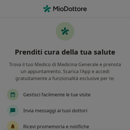
Men
Bruciore Di Stomaco • Lavagna, GE
Filters
• 1
Assicurazione
Map
Specialisti in trattamento Bruciore di
Prenditi cura della tua salute
stomaco a Lavagna
In che modo ordiniamo i risultati
Trova il tuo Medico di Medicina Generale e prenota
un appuntamento. Scarica l'App e accedi
gratuitamente a funzionalità esclusive per te:
Che specializzazione stai cercando?
Gastroenterologo
Chirurgo generale
Ang
Gestisci facilmente le tue visite
Invia messaggi ai tuoi dottori
Ricevi promemoria e notifiche