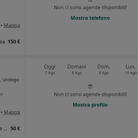
Non ci sono agende disponibili!
Mostra telefono
•
Mappa
dea
150 €
Oggi
Domani
Dom,
Lun,
7 Ago
8 Ago
9 Ago
10 Ago
, Urologo
Non ci sono agende disponibili!
ni
Mostra profilo
•
Mappa
Densitometria ossea lombare e femorale monolaterale
50 €