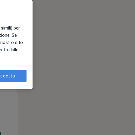
e
simili) per
azione. Se
l nostro sito.
ento dalle
ccetto
Mar,
Mer,
Gio,
11 Ago
12 Ago
13 Ago
e