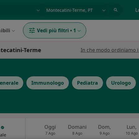
azione, medico, struttura
es: Roma
L
ibili
Vedi più filtri
•
1
ntecatini-Terme
In che modo ordiniamo i r
enerale
Immunologo
Pediatra
Urologo
o
Oggi
Domani
Dom,
Lun,
7 Ago
8 Ago
9 Ago
10 Ago
ale