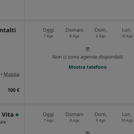
ntalti
Oggi
Domani
Dom,
Lun,
7 Ago
8 Ago
9 Ago
10 Ago
Non ci sono agende disponibili!
Mostra telefono
•
Mappa
100 €
e Vita
Oggi
Domani
Dom,
Lun,
7 Ago
8 Ago
9 Ago
10 Ago
·
ale