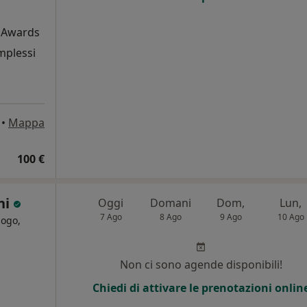
e Awards
mplessi
•
Mappa
100 €
ni
Oggi
Domani
Dom,
Lun,
7 Ago
8 Ago
9 Ago
10 Ago
logo,
Non ci sono agende disponibili!
Chiedi di attivare le prenotazioni onlin