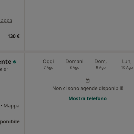
appa
130 €
ente
Oggi
Domani
Dom,
Lun,
7 Ago
8 Ago
9 Ago
10 Ago
·
ale
i
Non ci sono agende disponibili!
Mostra telefono
•
Mappa
ponibile