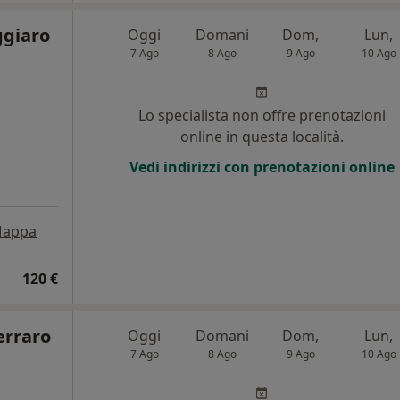
ggiaro
Oggi
Domani
Dom,
Lun,
7 Ago
8 Ago
9 Ago
10 Ago
Lo specialista non offre prenotazioni
online in questa località.
Vedi indirizzi con prenotazioni online
appa
120 €
erraro
Oggi
Domani
Dom,
Lun,
7 Ago
8 Ago
9 Ago
10 Ago