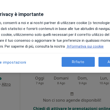
Non ci sono agende disponibili!
privacy è importante
Chiedi di attivare le prenotazioni onlin
 consenti a noi e ai nostri partner di utilizzare cookie (o tecnologie 
dati statistici e fornirti contenuti in base alle tue abitudini di navig
i i cookie, utilizzeremo solo quelli necessari per il corretto utilizzo de
re il tuo consenso o aggiornare le tue preferenze in qualsiasi mom
•
Mappa
i. Per saperne di più, consulta la nostra
Informativa sui cookie
ponibile
Rifiuto
A
le impostazioni
Oggi
Domani
Dom,
Lun,
7 Ago
8 Ago
9 Ago
10 Ago
·
Altro
i
Non ci sono agende disponibili!
Chiedi di attivare le prenotazioni onlin