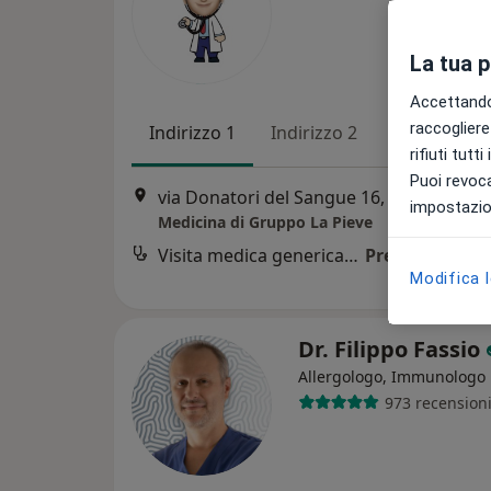
La tua 
Accettando,
raccogliere 
Indirizzo 1
Indirizzo 2
rifiuti tutt
Puoi revoca
via Donatori del Sangue 16, Pieve a Nievole
impostazion
Medicina di Gruppo La Pieve
Visita medica generica in CONVENZIONE
Prezzo non dis
Modifica 
Dr. Filippo Fassio
Allergologo, Immunologo
973 recension