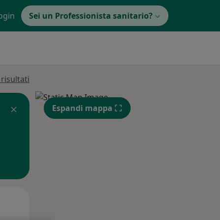
ogin
Sei un Professionista sanitario?
isultati
Espandi mappa
Mar,
Mer,
Gio,
11 Ago
12 Ago
13 Ago