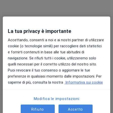
Dr. Filippo Fassio
·
Altro
Allergologo, Immunologo
973 recensioni
La tua privacy è importante
Visita accurata, spiegazioni chiare
Accettando, consenti a noi e ai nostri partner di utilizzare
cookie (o tecnologie simili) per raccogliere dati statistici
900+ recensioni | Vincitore MioDottore Awards
e fornirti contenuti in base alle tue abitudini di
Consulenze second opinion per casi complessi
navigazione. Se rifiuti tutti i cookie, utilizzeremo solo
quelli necessari per il corretto utilizzo del nostro sito.
Indirizzo
Online
Puoi revocare il tuo consenso o aggiornare le tue
preferenze in qualsiasi momento dalle impostazioni. Per
Via Fratelli Cairoli, 285, Monsummano Terme
•
Mappa
saperne di più, consulta la nostra
Informativa sui cookie
Eurofins LAMM
Visita allergologica
100 €
Modifica le impostazioni
Questo dottore non ha ancora attivato le prenotazioni online presso questo indirizzo.
Rifiuto
Accetto
Chiedi di attivare le prenotazioni online