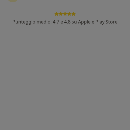
Punteggio medio: 4.7 e 4.8 su Apple e Play Store
Dr. Stefano Russo
Medico di medicina generale
via Donatori del Sangue 16, Pieve a Nievole
•
Mappa
Medicina di Gruppo La Pieve
Visita medica generica in CONVENZIONE
Prezzo non disponibile
Questo dottore non ha ancora attivato le prenotazioni online presso questo indirizzo.
Chiedi di attivare le prenotazioni online