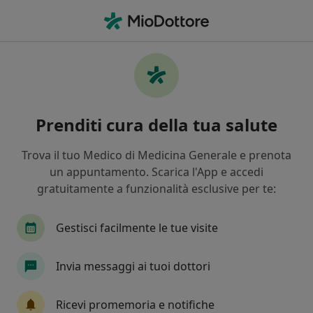
Men
Asma • Monsummano Terme, PT
Filters
• 1
Mappa
Specialisti in trattamento Asma a
Prenditi cura della tua salute
Monsummano Terme
In che modo ordiniamo i risultati
Trova il tuo Medico di Medicina Generale e prenota
un appuntamento. Scarica l'App e accedi
gratuitamente a funzionalità esclusive per te:
Che specializzazione stai cercando?
Medico di medicina generale
Allergologo
Gestisci facilmente le tue visite
Invia messaggi ai tuoi dottori
Ricevi promemoria e notifiche