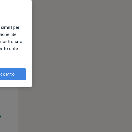
e
simili) per
azione. Se
l nostro sito.
ento dalle
ccetto
Mer,
Gio,
Ven,
12 Ago
13 Ago
14 Ago
e