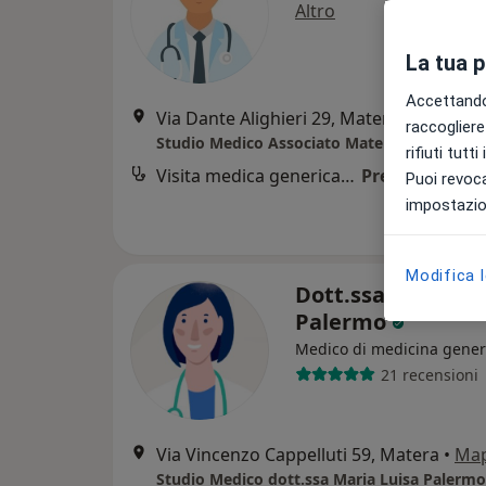
Altro
La tua 
Accettando,
Via Dante Alighieri 29, Matera
•
Mappa
raccogliere 
Studio Medico Associato Matera
rifiuti tutt
Visita medica generica in CONVENZIONE
Prezzo non dis
Puoi revoca
impostazion
Modifica 
Dott.ssa Maria Lu
Palermo
Medico di medicina gener
21 recensioni
Via Vincenzo Cappelluti 59, Matera
•
Ma
Studio Medico dott.ssa Maria Luisa Palermo