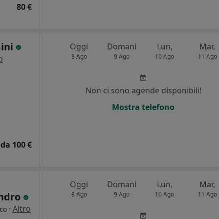
80 €
mini
Oggi
Domani
Lun,
Mar,
8 Ago
9 Ago
10 Ago
11 Ago
o
Non ci sono agende disponibili!
Mostra telefono
da 100 €
Oggi
Domani
Lun,
Mar,
andro
8 Ago
9 Ago
10 Ago
11 Ago
·
Altro
ico