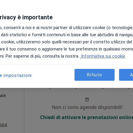
Non ci sono agende disponibili!
privacy è importante
Chiedi di attivare le prenotazioni onlin
 consenti a noi e ai nostri partner di utilizzare cookie (o tecnologie 
dati statistici e fornirti contenuti in base alle tue abitudini di navig
i i cookie, utilizzeremo solo quelli necessari per il corretto utilizzo de
ponibile
re il tuo consenso o aggiornare le tue preferenze in qualsiasi mom
i. Per saperne di più, consulta la nostra
Informativa sui cookie
Rifiuto
A
le impostazioni
isa
Oggi
Domani
Lun,
Mar,
8 Ago
9 Ago
10 Ago
11 Ago
ale
Non ci sono agende disponibili!
Chiedi di attivare le prenotazioni onlin
ppa