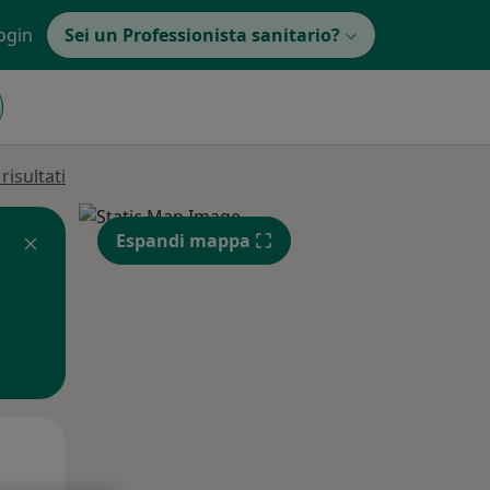
ogin
Sei un Professionista sanitario?
isultati
Espandi mappa
Mer,
Gio,
Ven,
12 Ago
13 Ago
14 Ago