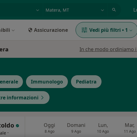
azione, medico, struttura
es: Roma
L
ibili
Assicurazione
Vedi più filtri
•
1
tera
In che modo ordiniamo i r
enerale
Immunologo
Pediatra
tre informazioni
toldo
Oggi
Domani
Lun,
Mar,
8 Ago
9 Ago
10 Ago
11 Ago
·
ale