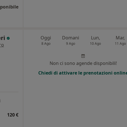
ponibile
eri
Oggi
Domani
Lun,
Mar,
8 Ago
9 Ago
10 Ago
11 Ago
ro
i
Non ci sono agende disponibili!
Chiedi di attivare le prenotazioni onlin
a
120 €