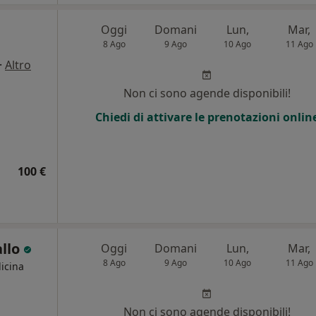
Oggi
Domani
Lun,
Mar,
8 Ago
9 Ago
10 Ago
11 Ago
·
Altro
i
Non ci sono agende disponibili!
Chiedi di attivare le prenotazioni onlin
100 €
allo
Oggi
Domani
Lun,
Mar,
8 Ago
9 Ago
10 Ago
11 Ago
icina
Non ci sono agende disponibili!