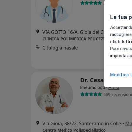
30 recensioni
La tua 
Accettando,
VIA GOITO 16/A, Gioia del Colle
•
Mappa
raccogliere 
CLINICA POLIMEDICA PEUCEZIA
rifiuti tutt
Citologia nasale
Puoi revoca
impostazion
Modifica 
Dr. Cesare Arezz
·
Altro
Pneumologo
469 recension
Via Gioia, 38/22, Santeramo in Colle
•
Ma
Centro Medico Polispecialistico