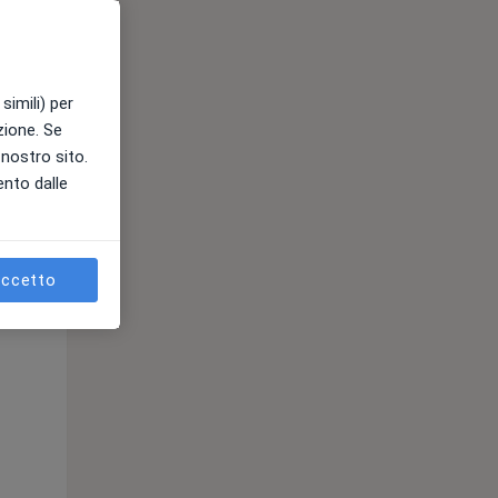
e
simili) per
azione. Se
l nostro sito.
ento dalle
ccetto
Gio,
Ven,
Sab,
13 Ago
14 Ago
15 Ago