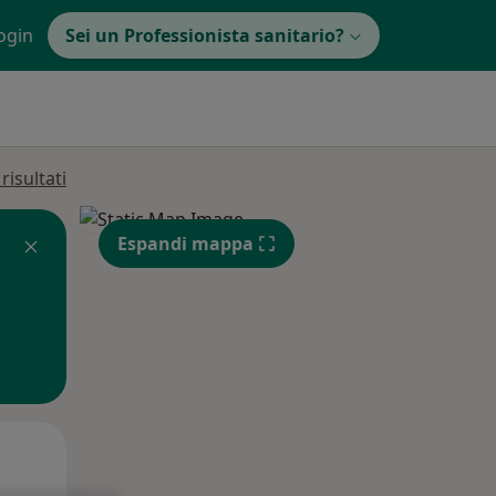
ogin
Sei un Professionista sanitario?
isultati
Espandi mappa
Gio,
Ven,
Sab,
13 Ago
14 Ago
15 Ago