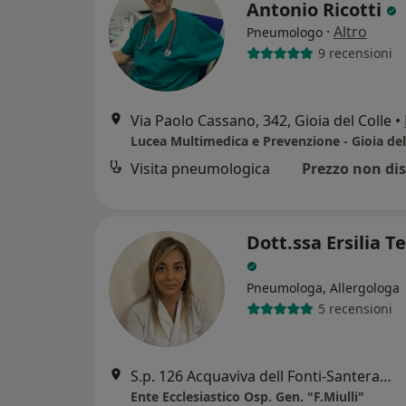
Antonio Ricotti
·
Altro
Pneumologo
9 recensioni
Via Paolo Cassano, 342, Gioia del Colle
•
Lucea Multimedica e Prevenzione - Gioia del
Visita pneumologica
Prezzo non dis
Dott.ssa Ersilia T
Pneumologa, Allergologa
5 recensioni
S.p. 126 Acquaviva dell Fonti-Santeramo Km 4.100, Acquaviva delle Fonti
Ente Ecclesiastico Osp. Gen. "F.Miulli"