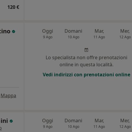
120 €
tino
Oggi
Domani
Mar,
Mer,
9 Ago
10 Ago
11 Ago
12 Ago
Lo specialista non offre prenotazioni
online in questa località.
Vedi indirizzi con prenotazioni online
Mappa
mini
Oggi
Domani
Mar,
Mer,
9 Ago
10 Ago
11 Ago
12 Ago
o