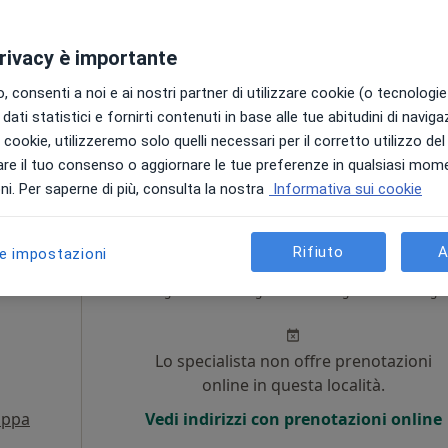
Non ci sono agende disponibili!
privacy è importante
Chiedi di attivare le prenotazioni onlin
 consenti a noi e ai nostri partner di utilizzare cookie (o tecnologie 
dati statistici e fornirti contenuti in base alle tue abitudini di navig
i i cookie, utilizzeremo solo quelli necessari per il corretto utilizzo de
30 €
re il tuo consenso o aggiornare le tue preferenze in qualsiasi mom
i. Per saperne di più, consulta la nostra
Informativa sui cookie
Rifiuto
A
le impostazioni
o
Oggi
Domani
Mar,
Mer,
9 Ago
10 Ago
11 Ago
12 Ago
i
Lo specialista non offre prenotazioni
online in questa località.
ppa
Vedi indirizzi con prenotazioni online