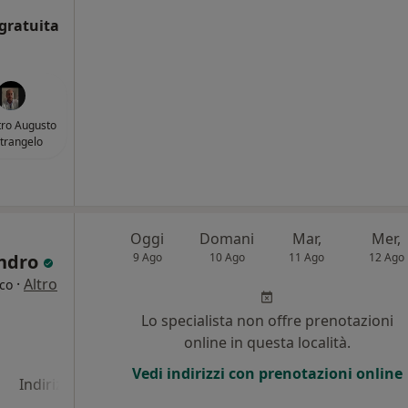
gratuita
etro Augusto
trangelo
Oggi
Domani
Mar,
Mer,
andro
9 Ago
10 Ago
11 Ago
12 Ago
·
Altro
ico
Lo specialista non offre prenotazioni
online in questa località.
Vedi indirizzi con prenotazioni online
Indirizzo 4
Indirizzo 5