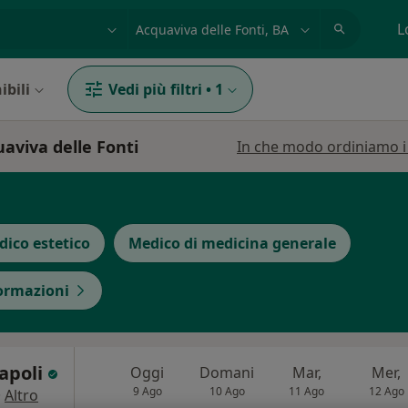
azione, medico, struttura
es: Roma
L
ibili
Vedi più filtri
•
1
aviva delle Fonti
In che modo ordiniamo i r
ico estetico
Medico di medicina generale
formazioni
Napoli
Oggi
Domani
Mar,
Mer,
9 Ago
10 Ago
11 Ago
12 Ago
·
Altro