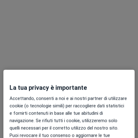
Chiedi di attivare le prenotazioni online
Dr. Andrea Carraro
·
Altro
Ortopedico
La tua privacy è importante
55 recensioni
Accettando, consenti a noi e ai nostri partner di utilizzare
Via Sandro Pertini 124, Pesaro
•
Mappa
cookie (o tecnologie simili) per raccogliere dati statistici
FISIOCLINICS - PESARO
e fornirti contenuti in base alle tue abitudini di
Visita ortopedica
70 €
navigazione. Se rifiuti tutti i cookie, utilizzeremo solo
Questo dottore non ha ancora attivato le prenotazioni online presso questo indirizzo.
quelli necessari per il corretto utilizzo del nostro sito.
Puoi revocare il tuo consenso o aggiornare le tue