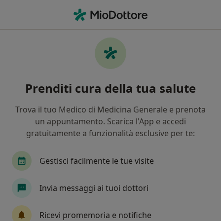
Men
Artrite • Pesaro, PU
Filters
• 1
Assicurazione
Map
Specialisti in trattamento Artrite a Pesaro
Prenditi cura della tua salute
In che modo ordiniamo i risultati
Trova il tuo Medico di Medicina Generale e prenota
un appuntamento. Scarica l'App e accedi
Che specializzazione stai cercando?
gratuitamente a funzionalità esclusive per te:
Ortopedico
Nutrizionista
Dietista
Me
Gestisci facilmente le tue visite
Invia messaggi ai tuoi dottori
Ricevi promemoria e notifiche