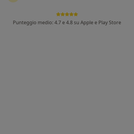
Punteggio medio: 4.7 e 4.8 su Apple e Play Store
Pagamenti online
Dott.ssa Silvia Rossi
·
Altro
Nutrizionista, Biologo nutrizionista
56 recensioni
Indirizzo
Online
Via Y. A. Gagarin 191, Pesaro
•
Mappa
Forme - Training and Nutritional studio
Analisi della composizione corporea
40 €
Questo dottore non ha ancora attivato le prenotazioni online presso questo indirizzo.
Chiedi di attivare le prenotazioni online