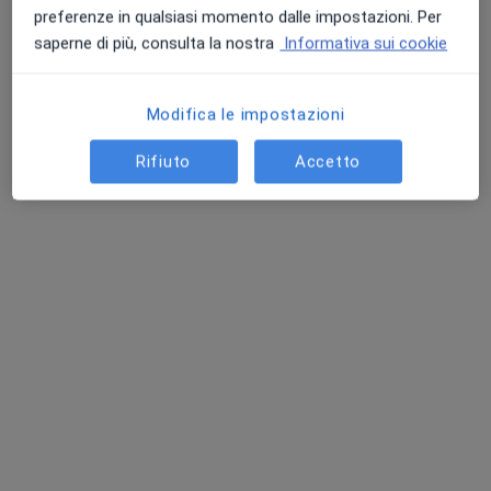
Chiedi di attivare le prenotazioni online
preferenze in qualsiasi momento dalle impostazioni. Per
saperne di più, consulta la nostra
Informativa sui cookie
Modifica le impostazioni
Rifiuto
Accetto
Dott.ssa Giulia Tesei
·
Altro
Reumatologa
Via Lino Liuti, 2, 61121 Pesaro PU, Pesaro
•
Mappa
SkinMed Centro Medico
Prima visita reumatologica
120 €
Questo dottore non ha ancora attivato le prenotazioni online presso questo indirizzo.
Chiedi di attivare le prenotazioni online